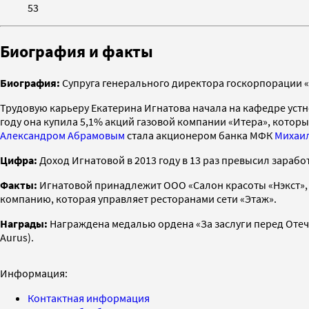
53
Биография и факты
Биография:
Супруга генерального директора госкорпорации «
Трудовую карьеру Екатерина Игнатова начала на кафедре устн
году она купила 5,1% акций газовой компании «Итера», котор
Александром Абрамовым
стала акционером банка МФК
Михаи
Цифра:
Доход Игнатовой в 2013 году в 13 раз превысил зарабо
Факты:
Игнатовой принадлежит ООО «Салон красоты «Нэкст», 
компанию, которая управляет ресторанами сети «Этаж».
Награды:
Награждена медалью ордена «За заслуги перед Отече
Aurus).
Информация:
Контактная информация