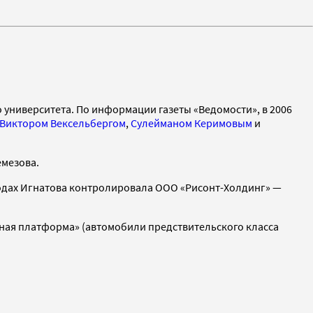
 университета. По информации газеты «Ведомости», в 2006
Виктором Вексельбергом
,
Сулейманом Керимовым
и
емезова.
годах Игнатова контролировала ООО «Рисонт-Холдинг» —
льная платформа» (автомобили предствительского класса