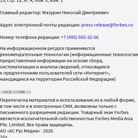
Главный редактор: Мазурин Николай Дмитриевич
Адрес электронной почты редакции:
press-release@forbes.ru
Номер телефона редакции:
+7 (495) 565-32-06
На информационном ресурсе применяются
рекомендательные технологии (информационные технологии
предоставления информации на основе сбора,
систематизации и анализа сведений, относящихся
к предпочтениям пользователей сети «Интернет»,
находящихся на территории Российской Федерации)
СМИ2
SPARROW
INFOX
Перепечатка материалов и использование их в любой форме,
в том числе и в электронных СМИ, возможны только с
письменного разрешения редакции. Товарный знак Forbes
является исключительной собственностью Forbes Media Asia
Pte. Limited. Все права защищены.
AO «АС Рус Медиа»
·
2026
16+