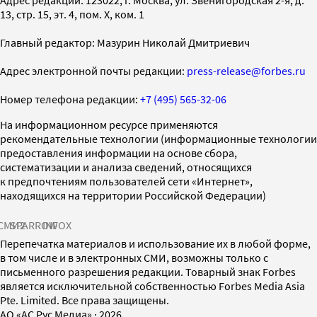
13, стр. 15, эт. 4, пом. X, ком. 1
Главный редактор: Мазурин Николай Дмитриевич
Адрес электронной почты редакции:
press-release@forbes.ru
Номер телефона редакции:
+7 (495) 565-32-06
На информационном ресурсе применяются
рекомендательные технологии (информационные технологии
предоставления информации на основе сбора,
систематизации и анализа сведений, относящихся
к предпочтениям пользователей сети «Интернет»,
находящихся на территории Российской Федерации)
СМИ2
SPARROW
INFOX
Перепечатка материалов и использование их в любой форме,
в том числе и в электронных СМИ, возможны только с
письменного разрешения редакции. Товарный знак Forbes
является исключительной собственностью Forbes Media Asia
Pte. Limited. Все права защищены.
AO «АС Рус Медиа»
·
2026