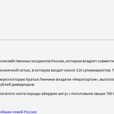
кохозяйственных холдингов России, которым владеет совмест
зничной сетью, в которую входит около 110 супермаркетов. Т
, через которую братья Линники владели «Мираторгом», выплати
рублей дивидендов.
огатого скота породы абердин-ангус с поголовьем свыше 700 0
тейших семей России