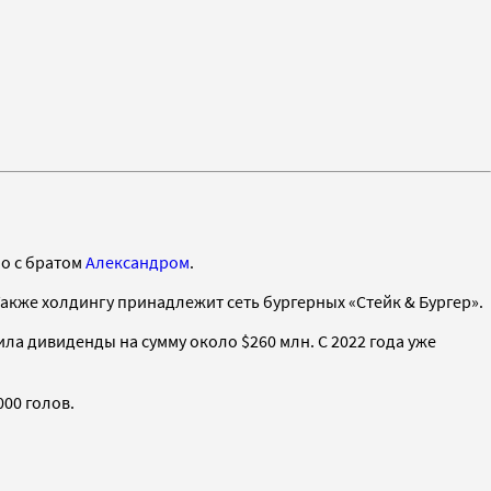
но с братом
Александром
.
акже холдингу принадлежит сеть бургерных «Стейк & Бургер».
ла дивиденды на сумму около $260 млн. С 2022 года уже
00 голов.