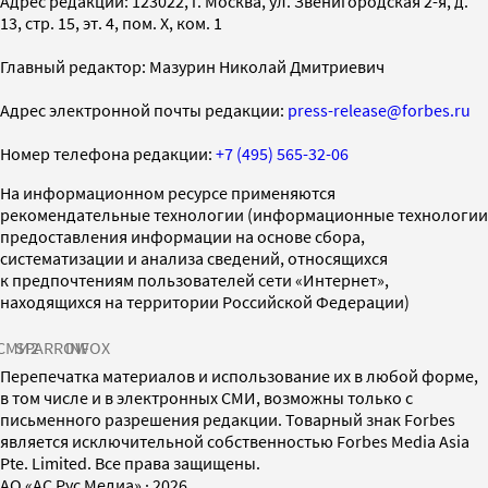
Адрес редакции: 123022, г. Москва, ул. Звенигородская 2-я, д.
13, стр. 15, эт. 4, пом. X, ком. 1
Главный редактор: Мазурин Николай Дмитриевич
Адрес электронной почты редакции:
press-release@forbes.ru
Номер телефона редакции:
+7 (495) 565-32-06
На информационном ресурсе применяются
рекомендательные технологии (информационные технологии
предоставления информации на основе сбора,
систематизации и анализа сведений, относящихся
к предпочтениям пользователей сети «Интернет»,
находящихся на территории Российской Федерации)
СМИ2
SPARROW
INFOX
Перепечатка материалов и использование их в любой форме,
в том числе и в электронных СМИ, возможны только с
письменного разрешения редакции. Товарный знак Forbes
является исключительной собственностью Forbes Media Asia
Pte. Limited. Все права защищены.
AO «АС Рус Медиа»
·
2026