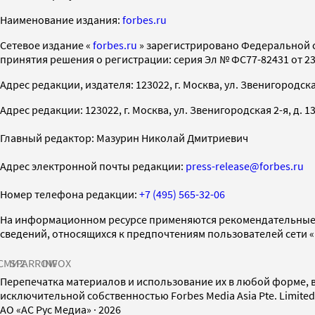
Наименование издания:
forbes.ru
Cетевое издание «
forbes.ru
» зарегистрировано Федеральной 
принятия решения о регистрации: серия Эл № ФС77-82431 от 23 
Адрес редакции, издателя: 123022, г. Москва, ул. Звенигородская 2-
Адрес редакции: 123022, г. Москва, ул. Звенигородская 2-я, д. 13, с
Главный редактор: Мазурин Николай Дмитриевич
Адрес электронной почты редакции:
press-release@forbes.ru
Номер телефона редакции:
+7 (495) 565-32-06
На информационном ресурсе применяются рекомендательные 
сведений, относящихся к предпочтениям пользователей сети 
СМИ2
SPARROW
INFOX
Перепечатка материалов и использование их в любой форме, в
исключительной собственностью Forbes Media Asia Pte. Limite
AO «АС Рус Медиа»
·
2026