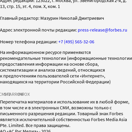
Адрес редакции: 123022, г. Москва, ул. Звенигородская 2-я, д.
13, стр. 15, эт. 4, пом. X, ком. 1
Главный редактор: Мазурин Николай Дмитриевич
Адрес электронной почты редакции:
press-release@forbes.ru
Номер телефона редакции:
+7 (495) 565-32-06
На информационном ресурсе применяются
рекомендательные технологии (информационные технологии
предоставления информации на основе сбора,
систематизации и анализа сведений, относящихся
к предпочтениям пользователей сети «Интернет»,
находящихся на территории Российской Федерации)
СМИ2
SPARROW
INFOX
Перепечатка материалов и использование их в любой форме,
в том числе и в электронных СМИ, возможны только с
письменного разрешения редакции. Товарный знак Forbes
является исключительной собственностью Forbes Media Asia
Pte. Limited. Все права защищены.
AO «АС Рус Медиа»
·
2026