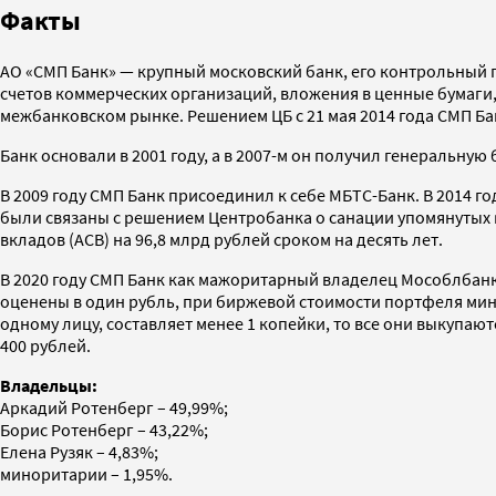
Факты
АО «СМП Банк» — крупный московский банк, его контрольный
счетов коммерческих организаций, вложения в ценные бумаги
межбанковском рынке. Решением ЦБ с 21 мая 2014 года СМП Б
Банк основали в 2001 году, а в 2007-м он получил генеральну
В 2009 году СМП Банк присоединил к себе МБТС-Банк. В 2014 
были связаны с решением Центробанка о санации упомянутых 
вкладов (АСВ) на 96,8 млрд рублей сроком на десять лет.
В 2020 году СМП Банк как мажоритарный владелец Мособлбанк
оценены в один рубль, при биржевой стоимости портфеля мино
одному лицу, составляет менее 1 копейки, то все они выкупаю
400 рублей.
Владельцы:
Аркадий Ротенберг – 49,99%;
Борис Ротенберг – 43,22%;
Елена Рузяк – 4,83%;
миноритарии – 1,95%.