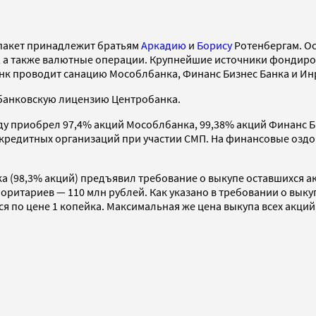
 пакет принадлежит братьям
Аркадию
и
Борису
Ротенбергам. О
, а также валютные операции. Крупнейшие источники фондиро
анк проводит санацию Мособлбанка, Финанс Бизнес Банка и Ин
ю банковскую лицензию Центробанка.
году приобрел 97,4% акций Мособлбанка, 99,38% акций Финанс 
кредитных организаций при участии СМП. На финансовые оздо
а (98,3% акций) предъявил требование о выкупе оставшихся 
ритариев — 110 млн рублей. Как указано в требовании о выку
тся по цене 1 копейка. Максимальная же цена выкупа всех акци