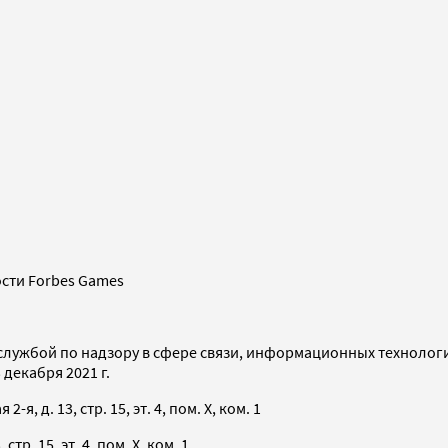
сти Forbes Games
службой по надзору в сфере связи, информационных технолог
декабря 2021 г.
я, д. 13, стр. 15, эт. 4, пом. X, ком. 1
тр. 15, эт. 4, пом. X, ком. 1