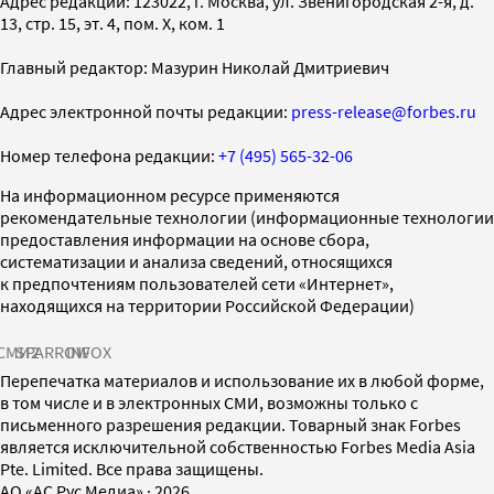
Адрес редакции: 123022, г. Москва, ул. Звенигородская 2-я, д.
13, стр. 15, эт. 4, пом. X, ком. 1
Главный редактор: Мазурин Николай Дмитриевич
Адрес электронной почты редакции:
press-release@forbes.ru
Номер телефона редакции:
+7 (495) 565-32-06
На информационном ресурсе применяются
рекомендательные технологии (информационные технологии
предоставления информации на основе сбора,
систематизации и анализа сведений, относящихся
к предпочтениям пользователей сети «Интернет»,
находящихся на территории Российской Федерации)
СМИ2
SPARROW
INFOX
Перепечатка материалов и использование их в любой форме,
в том числе и в электронных СМИ, возможны только с
письменного разрешения редакции. Товарный знак Forbes
является исключительной собственностью Forbes Media Asia
Pte. Limited. Все права защищены.
AO «АС Рус Медиа»
·
2026