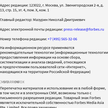
Адрес редакции: 123022, г. Москва, ул. Звенигородская 2-я, д.
13, стр. 15, эт. 4, пом. X, ком. 1
Главный редактор: Мазурин Николай Дмитриевич
Адрес электронной почты редакции:
press-release@forbes.ru
Номер телефона редакции:
+7 (495) 565-32-06
На информационном ресурсе применяются
рекомендательные технологии (информационные технологии
предоставления информации на основе сбора,
систематизации и анализа сведений, относящихся
к предпочтениям пользователей сети «Интернет»,
находящихся на территории Российской Федерации)
СМИ2
SPARROW
INFOX
Перепечатка материалов и использование их в любой форме,
в том числе и в электронных СМИ, возможны только с
письменного разрешения редакции. Товарный знак Forbes
является исключительной собственностью Forbes Media Asia
Pte. Limited. Все права защищены.