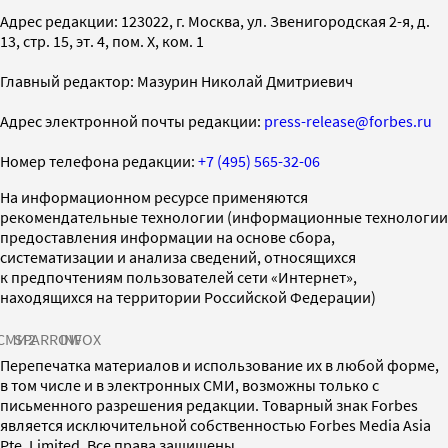
Адрес редакции: 123022, г. Москва, ул. Звенигородская 2-я, д.
13, стр. 15, эт. 4, пом. X, ком. 1
Главный редактор: Мазурин Николай Дмитриевич
Адрес электронной почты редакции:
press-release@forbes.ru
Номер телефона редакции:
+7 (495) 565-32-06
На информационном ресурсе применяются
рекомендательные технологии (информационные технологии
предоставления информации на основе сбора,
систематизации и анализа сведений, относящихся
к предпочтениям пользователей сети «Интернет»,
находящихся на территории Российской Федерации)
СМИ2
SPARROW
INFOX
Перепечатка материалов и использование их в любой форме,
в том числе и в электронных СМИ, возможны только с
письменного разрешения редакции. Товарный знак Forbes
является исключительной собственностью Forbes Media Asia
Pte. Limited. Все права защищены.