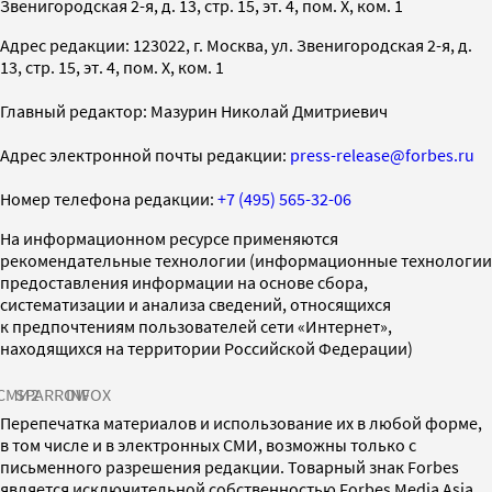
Звенигородская 2-я, д. 13, стр. 15, эт. 4, пом. X, ком. 1
Адрес редакции: 123022, г. Москва, ул. Звенигородская 2-я, д.
13, стр. 15, эт. 4, пом. X, ком. 1
Главный редактор: Мазурин Николай Дмитриевич
Адрес электронной почты редакции:
press-release@forbes.ru
Номер телефона редакции:
+7 (495) 565-32-06
На информационном ресурсе применяются
рекомендательные технологии (информационные технологии
предоставления информации на основе сбора,
систематизации и анализа сведений, относящихся
к предпочтениям пользователей сети «Интернет»,
находящихся на территории Российской Федерации)
СМИ2
SPARROW
INFOX
Перепечатка материалов и использование их в любой форме,
в том числе и в электронных СМИ, возможны только с
письменного разрешения редакции. Товарный знак Forbes
является исключительной собственностью Forbes Media Asia