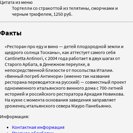
Цитата из меню
Тортелли со стракоттой из телятины, сморчками и
черным трюфелем, 1250 руб.
Факты
«Ресторан про еду и вино — детей плодородной земли и
щедрого солнца Тосканы», как аттестует самого себя
Cantinetta Antinori, c 2004 года работает в двух шагах от
Старого Арбата, в Денежном переулке, в
непосредственной близости от посольства Италии.
«Винный погреб Антинори» (именно так название
ресторана переводится на русский) — совместный проект
одноименного итальянского винного дома с 700-летней
историей и российского ресторатора Аркадия Новикова.
На кухне с момента основания заведения заправляет
уроженец итальянского севера Мауро Панебьянко.
Информация:
Контактная информация
Правила обработки