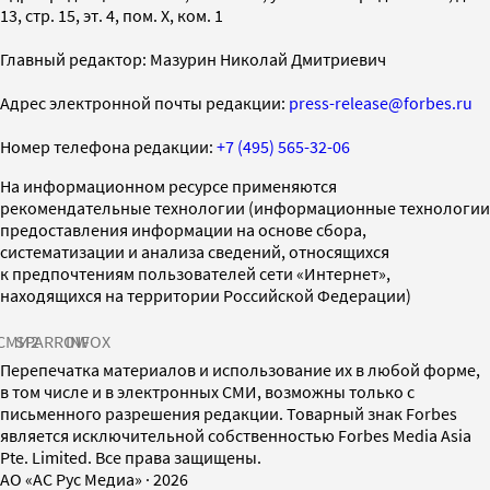
13, стр. 15, эт. 4, пом. X, ком. 1
Главный редактор: Мазурин Николай Дмитриевич
Адрес электронной почты редакции:
press-release@forbes.ru
Номер телефона редакции:
+7 (495) 565-32-06
На информационном ресурсе применяются
рекомендательные технологии (информационные технологии
предоставления информации на основе сбора,
систематизации и анализа сведений, относящихся
к предпочтениям пользователей сети «Интернет»,
находящихся на территории Российской Федерации)
СМИ2
SPARROW
INFOX
Перепечатка материалов и использование их в любой форме,
в том числе и в электронных СМИ, возможны только с
письменного разрешения редакции. Товарный знак Forbes
является исключительной собственностью Forbes Media Asia
Pte. Limited. Все права защищены.
AO «АС Рус Медиа»
·
2026