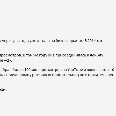
 через два года уже летала на бизнес-джетах. В 2014-ом
просмотров. В том же году она присоединилась к лейблу
ия —2».
e набрал более 100 млн просмотров на YouTube и вошел в топ-10
самых популярных у россиян исполнительниц по итогам четырех
ка».