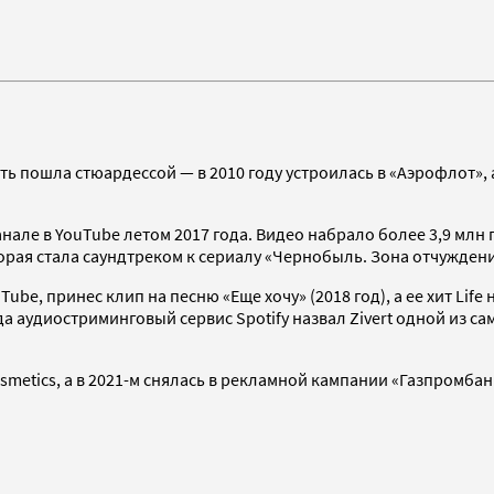
ь пошла стюардессой — в 2010 году устроилась в «Аэрофлот», а
але в YouTube летом 2017 года. Видео набрало более 3,9 млн 
орая стала саундтреком к сериалу «Чернобыль. Зона отчужден
ube, принес клип на песню «Еще хочу» (2018 год), а ее хит Lif
да аудиостриминговый сервис Spotify назвал Zivert одной из 
smetics, а в 2021-м снялась в рекламной кампании «Газпромбан