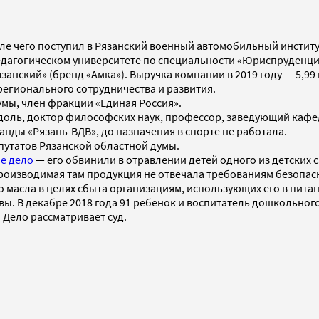
е чего поступил в Рязанский военный автомобильный институт.
едагогическом университете по специальности «Юриспруденци
анский» (бренд «Амка»). Выручка компании в 2019 году — 5,99
егионального сотрудничества и развития.
умы, член фракции «Единая Россия».
одоль, доктор философских наук, профессор, заведующий каф
нды «Рязань-ВДВ», до назначения в спорте не работала.
путатов Рязанской областной думы.
е дело
— его обвинили в отравлении детей одного из детских 
оизводимая там продукция не отвечала требованиям безопаснос
о масла в целях сбыта организациям, использующих его в пи
ы. В декабре 2018 года 91 ребенок и воспитатель дошкольно
 Дело рассматривает суд.