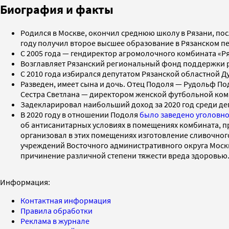
Биография и факты
Родился в Москве, окончил среднюю школу в Рязани, посл
году получил второе высшее образование в Рязанском п
С 2005 года — гендиректор агромолочного комбината «Ряз
Возглавляет Рязанский региональный фонд поддержки р
С 2010 года избирался депутатом Рязанской областной Д
Разведен, имеет сына и дочь. Отец Подоля — Рудольф П
Сестра Светлана — директором женской футбольной кома
Задекларировал наибольший доход за 2020 год среди де
В 2020 году в отношении Подоля
было заведено уголовно
об антисанитарных условиях в помещениях комбината, пр
организовал в этих помещениях изготовление сливочног
учреждений Восточного административного округа Москв
причинение различной степени тяжести вреда здоровью.
Информация:
Контактная информация
Правила обработки
Реклама в журнале