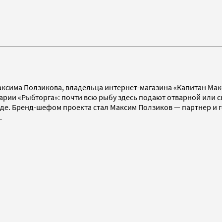
ксима Ползикова, владельца интернет-магазина «Капитан Макси
арии «Рыбторга»: почти всю рыбу здесь подают отварной или с
де. Бренд-шефом проекта стал Максим Ползиков — партнер и ге
.