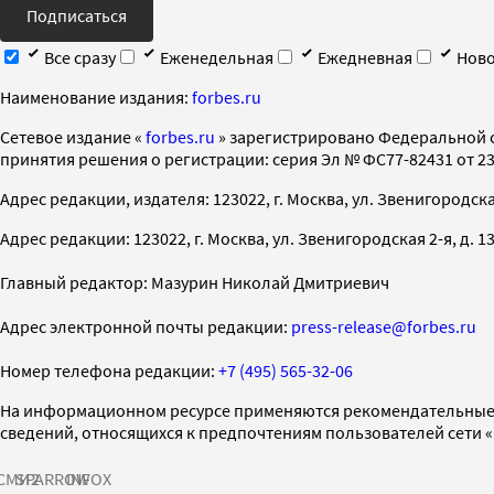
Подписаться
Все сразу
Еженедельная
Ежедневная
Ново
Наименование издания:
forbes.ru
Cетевое издание «
forbes.ru
» зарегистрировано Федеральной 
принятия решения о регистрации: серия Эл № ФС77-82431 от 23 
Адрес редакции, издателя: 123022, г. Москва, ул. Звенигородская 2-
Адрес редакции: 123022, г. Москва, ул. Звенигородская 2-я, д. 13, с
Главный редактор: Мазурин Николай Дмитриевич
Адрес электронной почты редакции:
press-release@forbes.ru
Номер телефона редакции:
+7 (495) 565-32-06
На информационном ресурсе применяются рекомендательные 
сведений, относящихся к предпочтениям пользователей сети 
СМИ2
SPARROW
INFOX