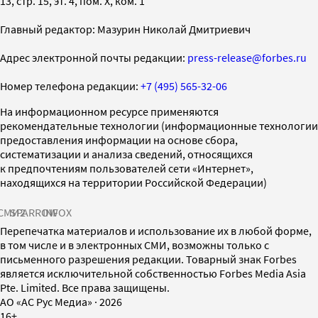
13, стр. 15, эт. 4, пом. X, ком. 1
Главный редактор: Мазурин Николай Дмитриевич
Адрес электронной почты редакции:
press-release@forbes.ru
Номер телефона редакции:
+7 (495) 565-32-06
На информационном ресурсе применяются
рекомендательные технологии (информационные технологии
предоставления информации на основе сбора,
систематизации и анализа сведений, относящихся
к предпочтениям пользователей сети «Интернет»,
находящихся на территории Российской Федерации)
СМИ2
SPARROW
INFOX
Перепечатка материалов и использование их в любой форме,
в том числе и в электронных СМИ, возможны только с
письменного разрешения редакции. Товарный знак Forbes
является исключительной собственностью Forbes Media Asia
Pte. Limited. Все права защищены.
AO «АС Рус Медиа»
·
2026
16+