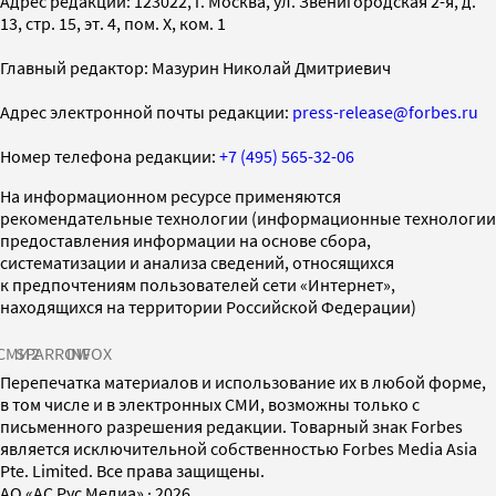
Адрес редакции: 123022, г. Москва, ул. Звенигородская 2-я, д.
13, стр. 15, эт. 4, пом. X, ком. 1
Главный редактор: Мазурин Николай Дмитриевич
Адрес электронной почты редакции:
press-release@forbes.ru
Номер телефона редакции:
+7 (495) 565-32-06
На информационном ресурсе применяются
рекомендательные технологии (информационные технологии
предоставления информации на основе сбора,
систематизации и анализа сведений, относящихся
к предпочтениям пользователей сети «Интернет»,
находящихся на территории Российской Федерации)
СМИ2
SPARROW
INFOX
Перепечатка материалов и использование их в любой форме,
в том числе и в электронных СМИ, возможны только с
письменного разрешения редакции. Товарный знак Forbes
является исключительной собственностью Forbes Media Asia
Pte. Limited. Все права защищены.
AO «АС Рус Медиа»
·
2026