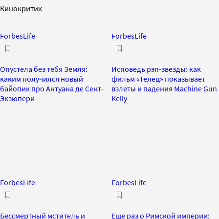
Кинокритик
ForbesLife
ForbesLife
Опустела без тебя Земля:
Исповедь рэп-звезды: как
каким получился новый
фильм «Телец» показывает
байопик про Антуана де Сент-
взлеты и падения Machine Gun
Экзюпери
Kelly
ForbesLife
ForbesLife
Бессмертный мститель и
Еще раз о Римской империи: