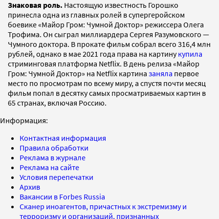
Знаковая роль.
Настоящую известность Горошко
принесла одна из главных ролей в супергеройском
боевике «Майор Гром: Чумной Доктор» режиссера Олега
Трофима. Он сыграл миллиардера Сергея Разумовского —
Чумного доктора. В прокате фильм собрал всего 316,4 млн
рублей, однако в мае 2021 года права на картину
купила
стриминговая платформа Netflix. В день релиза «Майор
Гром: Чумной Доктор» на Netflix картина
заняла
первое
место по просмотрам по всему миру, а спустя почти месяц
фильм попал в десятку самых просматриваемых картин в
65 странах, включая Россию.
Информация:
Контактная информация
Правила обработки
Реклама в журнале
Реклама на сайте
Условия перепечатки
Архив
Вакансии в Forbes Russia
Сканер иноагентов, причастных к экстремизму и
терроризму и организаций, признанных