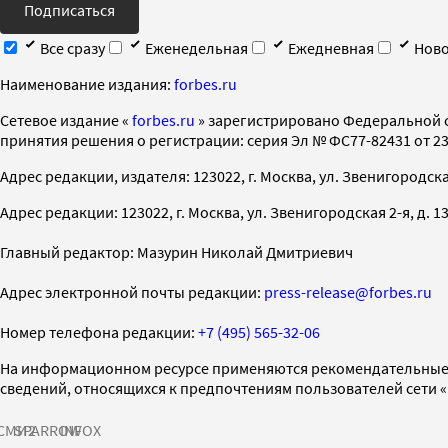
Подписаться
Все сразу
Еженедельная
Ежедневная
Ново
Наименование издания:
forbes.ru
Cетевое издание «
forbes.ru
» зарегистрировано Федеральной 
принятия решения о регистрации: серия Эл № ФС77-82431 от 23 
Адрес редакции, издателя: 123022, г. Москва, ул. Звенигородская 2-
Адрес редакции: 123022, г. Москва, ул. Звенигородская 2-я, д. 13, с
Главный редактор: Мазурин Николай Дмитриевич
Адрес электронной почты редакции:
press-release@forbes.ru
Номер телефона редакции:
+7 (495) 565-32-06
На информационном ресурсе применяются рекомендательные 
сведений, относящихся к предпочтениям пользователей сети 
СМИ2
SPARROW
INFOX