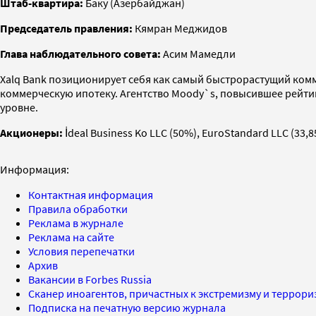
Штаб-квартира:
Баку (Азербайджан)
Председатель правления:
Кямран Меджидов
Глава наблюдательного совета:
Асим Мамедли
Xalq Bank позиционирует себя как самый быстрорастущий ком
коммерческую ипотеку. Агентство Moody`s, повысившее рейтин
уровне.
Акционеры:
İdeal Business Ko LLC (50%), EuroStandard LLC (33,8
Информация:
Контактная информация
Правила обработки
Реклама в журнале
Реклама на сайте
Условия перепечатки
Архив
Вакансии в Forbes Russia
Сканер иноагентов, причастных к экстремизму и террор
Подписка на печатную версию журнала