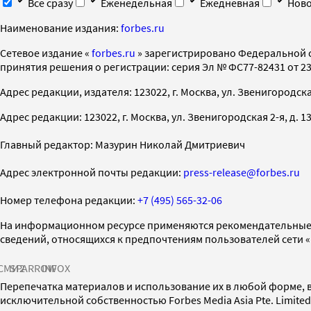
Все сразу
Еженедельная
Ежедневная
Ново
Наименование издания:
forbes.ru
Cетевое издание «
forbes.ru
» зарегистрировано Федеральной 
принятия решения о регистрации: серия Эл № ФС77-82431 от 23 
Адрес редакции, издателя: 123022, г. Москва, ул. Звенигородская 2-
Адрес редакции: 123022, г. Москва, ул. Звенигородская 2-я, д. 13, с
Главный редактор: Мазурин Николай Дмитриевич
Адрес электронной почты редакции:
press-release@forbes.ru
Номер телефона редакции:
+7 (495) 565-32-06
На информационном ресурсе применяются рекомендательные 
сведений, относящихся к предпочтениям пользователей сети 
СМИ2
SPARROW
INFOX
Перепечатка материалов и использование их в любой форме, в
исключительной собственностью Forbes Media Asia Pte. Limite