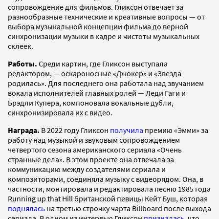
сопровождение для фильмов. Гликсон отвечает за
разнообразные технические и креативные вопросы — от
выбора музыкальной концепции фильма до верной
синхронизации музыки в кадре и чистоты музыкальных
склеек.
Работы.
Среди картин, где Гликсон выступала
редактором, — оскароносные «Джокер» и «Звезда
родилась». Для последнего она работала над звучанием
вокала исполнителей главных ролей — Леди Гаги и
Брэдли Купера, компоновала вокальные дубли,
синхронизировала их с видео.
Награда.
В 2022 году Гликсон
получила
премию «Эмми» за
работу над музыкой и звуковым сопровождением
четвертого сезона американского сериала «Очень
странные дела». В этом проекте она отвечала за
коммуникацию между создателями сериала и
композиторами, соединяла музыку с видеорядом. Она, в
частности, монтировала и редактировала песню 1985 года
Running up that Hill британской певицы Кейт Буш, которая
поднялась
на третью строчку чарта Billboard после выхода
сериала. В одном из интервью Гликсон
призналась
, что