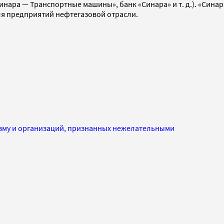
«Синара — Транспортные машины», банк «Синара» и т. д.). «Си
для предприятий нефтегазовой отрасли.
изму и организаций, признанных нежелательными