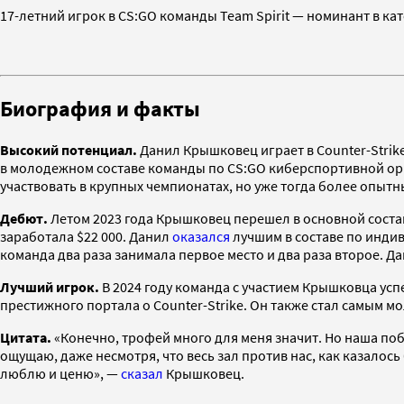
17-летний игрок в CS:GO команды Team Spirit — номинант в кат
Биография и факты
Высокий потенциал.
Данил Крышковец играет в Counter-Strike 
в молодежном составе команды по CS:GO киберспортивной орга
участвовать в крупных чемпионатах, но уже тогда более опыт
Дебют.
Летом 2023 года Крышковец перешел в основной состав 
заработала $22 000. Данил
оказался
лучшим в составе по индив
команда два раза занимала первое место и два раза второе. 
Лучший игрок.
В 2024 году команда с участием Крышковца успе
престижного портала о Counter-Strike. Он также стал самым 
Цитата.
«Конечно, трофей много для меня значит. Но наша побе
ощущаю, даже несмотря, что весь зал против нас, как казалось 
люблю и ценю», —
сказал
Крышковец.