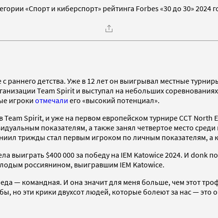
егории «Спорт и киберспорт» рейтинга Forbes «30 до 30» 2024 г
с раннего детства. Уже в 12 лет он выигрывал местные турниры в
низации Team Spirit и выступал на небольших соревнованиях.
ные игроки
отмечали
его «высокий потенциал».
Team Spirit, и уже на первом европейском турнире CCT North E
идуальным показателям, а также занял четвертое место среди
Даниил трижды стал первым игроком по личным показателям, а 
ла выиграть $400 000 за победу на IEM Katowice 2024. И donk п
молодым россиянином, выигравшим IEM Katowice.
да — командная. И она значит для меня больше, чем этот троф
бы, но эти крики двухсот людей, которые болеют за нас — это о