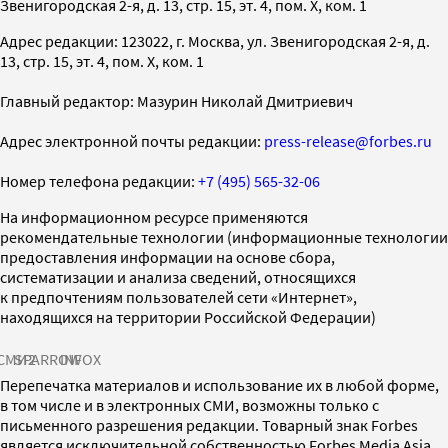
Звенигородская 2-я, д. 13, стр. 15, эт. 4, пом. X, ком. 1
Адрес редакции: 123022, г. Москва, ул. Звенигородская 2-я, д.
13, стр. 15, эт. 4, пом. X, ком. 1
Главный редактор: Мазурин Николай Дмитриевич
Адрес электронной почты редакции:
press-release@forbes.ru
Номер телефона редакции:
+7 (495) 565-32-06
На информационном ресурсе применяются
рекомендательные технологии (информационные технологии
предоставления информации на основе сбора,
систематизации и анализа сведений, относящихся
к предпочтениям пользователей сети «Интернет»,
находящихся на территории Российской Федерации)
СМИ2
SPARROW
INFOX
Перепечатка материалов и использование их в любой форме,
в том числе и в электронных СМИ, возможны только с
письменного разрешения редакции. Товарный знак Forbes
является исключительной собственностью Forbes Media Asia