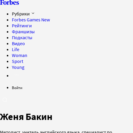
Рубрики
Forbes Games
New
Рейтинги
Франшизы
Подкасты
Видео
Life
Woman
Sport
Young
Войти
Женя Бакин
Методист, учитель английского языка, специалист по