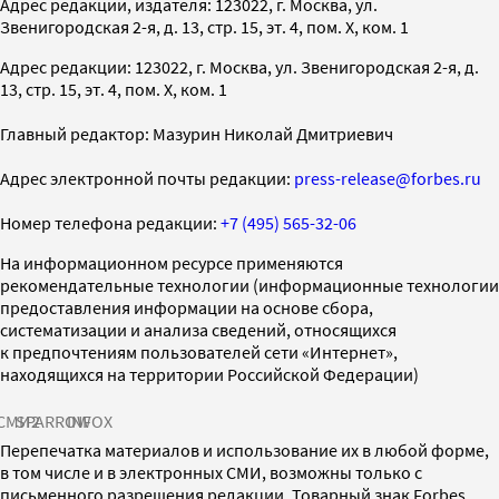
Адрес редакции, издателя: 123022, г. Москва, ул.
Звенигородская 2-я, д. 13, стр. 15, эт. 4, пом. X, ком. 1
Адрес редакции: 123022, г. Москва, ул. Звенигородская 2-я, д.
13, стр. 15, эт. 4, пом. X, ком. 1
Главный редактор: Мазурин Николай Дмитриевич
Адрес электронной почты редакции:
press-release@forbes.ru
Номер телефона редакции:
+7 (495) 565-32-06
На информационном ресурсе применяются
рекомендательные технологии (информационные технологии
предоставления информации на основе сбора,
систематизации и анализа сведений, относящихся
к предпочтениям пользователей сети «Интернет»,
находящихся на территории Российской Федерации)
СМИ2
SPARROW
INFOX
Перепечатка материалов и использование их в любой форме,
в том числе и в электронных СМИ, возможны только с
письменного разрешения редакции. Товарный знак Forbes