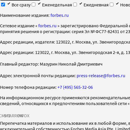
Все сразу
Еженедельная
Ежедневная
Ново
Наименование издания:
forbes.ru
Cетевое издание «
forbes.ru
» зарегистрировано Федеральной 
принятия решения о регистрации: серия Эл № ФС77-82431 от 23 
Адрес редакции, издателя: 123022, г. Москва, ул. Звенигородская 2-
Адрес редакции: 123022, г. Москва, ул. Звенигородская 2-я, д. 13, с
Главный редактор: Мазурин Николай Дмитриевич
Адрес электронной почты редакции:
press-release@forbes.ru
Номер телефона редакции:
+7 (495) 565-32-06
На информационном ресурсе применяются рекомендательные 
сведений, относящихся к предпочтениям пользователей сети 
СМИ2
SPARROW
INFOX
Перепечатка материалов и использование их в любой форме, в
исключительной собственностью Forbes Media Asia Pte. Limite