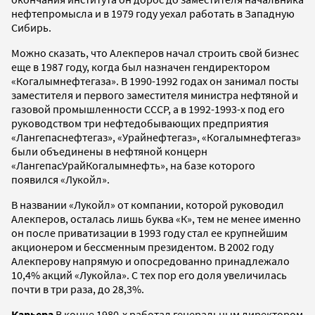
нефтепромысла и в 1979 году уехал работать в Западную
Сибирь.
Можно сказать, что Алекперов начал строить свой бизнес
еще в 1987 году, когда был назначен гендиректором
«Когалымнефтегаза». В 1990-1992 годах он занимал посты
заместителя и первого заместителя министра нефтяной и
газовой промышленности СССР, а в 1992-1993-х под его
руководством три нефтедобывающих предприятия
«Лангепаснефтегаз», «Урайнефтегаз», «Когалымнефтегаз»
были объединены в нефтяной концерн
«ЛангепасУрайКогалымнефть», на базе которого
появился «Лукойл».
В названии «Лукойл» от компании, которой руководил
Алекперов, осталась лишь буква «К», тем не менее именно
он после приватизации в 1993 году стал ее крупнейшим
акционером и бессменным президентом. В 2002 году
Алекперову напрямую и опосредованно принадлежало
10,4% акций «Лукойла». С тех пор его доля увеличилась
почти в три раза, до 28,3%.
Карьера
В конце 1980-х работал генеральным директором