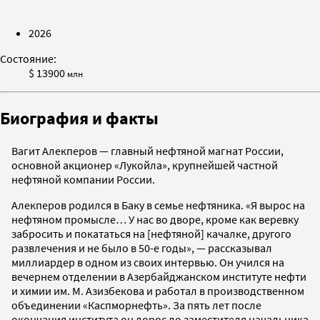
2026
Состояние:
$ 13900
млн
Биография и факты
Вагит Алекперов — главный нефтяной магнат России,
основной акционер «Лукойла», крупнейшей частной
нефтяной компании России.
Алекперов родился в Баку в семье нефтяника. «Я вырос на
нефтяном промысле… У нас во дворе, кроме как веревку
забросить и покататься на [нефтяной] качалке, другого
развлечения и не было в 50-е годы», — рассказывал
миллиардер в одном из своих интервью. Он учился на
вечернем отделении в Азербайджанском институте нефти
и химии им. М. Азизбекова и работал в производственном
объединении «Каспморнефть». За пять лет после
окончания института он дорос до заместителя начальника