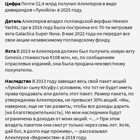
Цифра
Почти $2,4 млрд получил Алекперов в виде
дивидендов «Лукойла» в 2025 году.
Деталь
Алекперов владел голландской верфью Heesen
Yachts, где в 2016 году была построена его 70-ти метровая
яхта Galactica Super Nova. В мае 2022 года он передал все
свои акции независимому голландскому фонду.
Яхта
В 2023-м Алекперов должен был получить новую яхту
Genesis стоимостью €108 млн, но, по сообщениям
отраслевых изданий, она была продана неизвестному
покупателю.
Наследство
В 2013 году завещал весь свой пакет акций
«Лукойла» сыну Юсуфу с условием, что тот не будет иметь
права продавать или делить этот пакет. Размер пакета, по
утверждению Алекперова, не превысит 30% акций. «Мы,
наверное, еще не так развиты, чтобы все доходы дарить
[на благотворительность]. Но мои наследники будут
ограничены в доходах от моих акций. <…> При этом
владеть пакетом они смогут только через семь лет. Хотя,
дай бог, я долго еще проживу», — рассказывал
Алекперов «Ведомостям» в 2018 году.