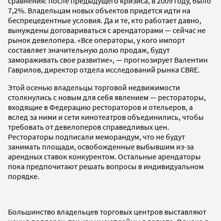
сравнения: после предыдущего кризиса, в 2009 году, было
7,2%. Владельцам новых объектов придется идти на
беспрецедентные условия. Да и те, кто работает давно,
вынуждены договариваться с арендаторами — сейчас не
рынок девелопера. «Все операторы, у кого импорт
составляет значительную долю продаж, будут
замораживать свое развитие», — прогнозирует Валентин
Гаврилов, директор отдела исследований рынка CBRE.
Этой осенью владельцы торговой недвижимости
столкнулись с новым для себя явлением — рестораторы,
входящие в Федерацию рестораторов и отельеров, а
вслед за ними и сети кинотеатров объединились, чтобы
требовать от девелоперов справедливых цен.
Рестораторы подписали меморандум, что не будут
занимать площади, освобожденные выбывшим из-за
арендных ставок конкурентом. Остальные арендаторы
пока предпочитают решать вопросы в индивидуальном
порядке.
Большинство владельцев торговых центров выставляют