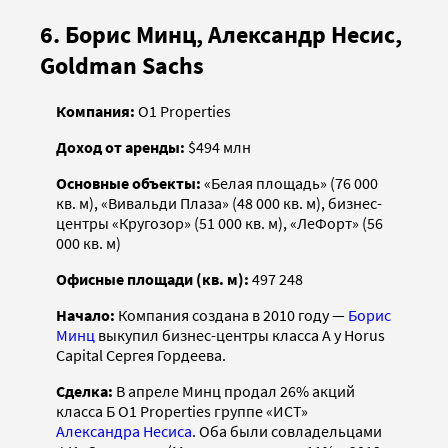
6. Борис Минц, Александр Несис,
Goldman Sachs
Компания:
O1 Properties
Доход от аренды:
$494 млн
Основные объекты:
«Белая площадь» (76 000
кв. м), «Вивальди Плаза» (48 000 кв. м), бизнес-
центры «Кругозор» (51 000 кв. м), «ЛеФорт» (56
000 кв. м)
Офисные площади (кв. м):
497 248
Начало:
Компания создана в 2010 году —
Борис
Минц
выкупил бизнес-центры класса А у Horus
Capital Сергея Гордеева.
Сделка:
В апреле Минц продал 26% акций
класса Б O1 Properties группе «ИСТ»
Александра Несиса
. Оба были совладельцами