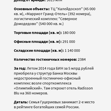
Основные объекты:
ТЦ "Калейдоскоп" (45 000
кв. м), «Марриот Гранд-Отель» (392 номера),
логистический комплекс "Северное
Домодедово" (540 000 кв. м.)
Торговые площади (кв. м):
180 000
Офисные площади (кв. м):
291 000
Складские площади (кв. м):
1 140 000
Количество гостиничных номеров:
2384
За год:
Летом 2014 года БИН за 5 млрд рублей
приобрела у структур Банка Москвы
недостроенный гостинично-офисный
комплекс возле спорткомплекса
«Олимпийский». Там откроют отель Radisson
Blu на 360 номеров.
Деталь:
Семья Гуцериевых занимает 2-е место
в рейтинге богатейших семей России.