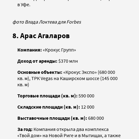
в Уфе.
фото Влада Локтева для Forbes
8. Арас Агаларов
Компания:
«Крокус Групп»
Доход от аренды:
$370 млн
Основные объекты:
«Крокус Экспо» (680 000
кв. м), ТРК Vegas на Каширском шоссе (145 000
кв. м)
Торговые площади (кв. м):
590 000
Складские площади (кв. м):
12 000
Выставочные площади (кв. м):
680 000
За год:
Компания открыла два комплекса
«Твой дом» на Новой Риге и в Мытищах, а также