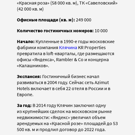
«Красная роза» (58 000 кв. м), ТК «Савеловский»
(42 000 кв. м)
Офисные площади (кв. м):
249 000
Количество гостиничных номеров:
10 000
Начало:
Купленные в 1990-е годы московские
фабрики компания
Клячина
KR Properties
превратила в loft-кварталы, где размещаются
офисы «Яндекса», Rambler & Co и концерна
«Калашников».
Экспансия:
Гостиничный бизнес начал
развиваться в 2004 году. Сейчас сеть Azimut
Hotels включает в себя 22 отеля в России и в
Европе.
За год:
В 2014 году Клячин заключил одну
из крупнейших сделок на московском рынке
недвижимости: «Яндекс» увеличил объем
арендуемых на «Красной розе» площадей до 53
500 кв. м и продлил договор до 2022 года.