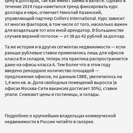
цену в долларах, так как имеют займы в валюте. Однако в
течение 2014 года наметился тренд фиксировать курс
доллара и евро, отмечает Николай Казанский,
управляющий партнер Colliers International. Курс зависит
от многих факторов, в том числе от того, насколько важен
для владельцев тот или иной арендатор. В большинстве
случаев верхний потолок — от 38 до 42 рублей за доллар.
Та же история и в других сегментах недвижимости — если
раньше рублевые ставки применялись лишь для офисов
класса B и складов, теперь эта практика распространяется
даже на офисы класса А. Тем более что в этом году
введено рекордное количество площадей —
предложение офисов, по данным CBRE, увеличилось на
1,4 млн кв. м. Доля свободных помещений выросла (в
офисах Москва-Сити вакансия достигает 30%), ставки
упали. Снижают цены и гостиницы, и склады.
Подробнее о крупнейших владельцах коммерческой
недвижимости в России читайте в галерее.