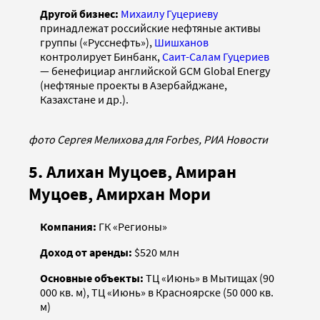
Другой бизнес:
Михаилу Гуцериеву
принадлежат российские нефтяные активы
группы («Русснефть»),
Шишханов
контролирует Бинбанк,
Саит-Салам Гуцериев
— бенефициар английской GCM Global Energy
(нефтяные проекты в Азербайджане,
Казахстане и др.).
фото Сергея Мелихова для Forbes, РИА Новости
5. Алихан Муцоев, Амиран
Муцоев, Амирхан Мори
Компания:
ГК «Регионы»
Доход от аренды:
$520 млн
Основные объекты:
ТЦ «Июнь» в Мытищах (90
000 кв. м), ТЦ «Июнь» в Красноярске (50 000 кв.
м)