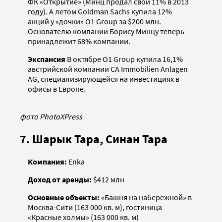
ФК «Открытие» (Минц продал свои 11% в 2013
году). А летом Goldman Sachs купила 12%
акций у «дочки» О1 Group за $200 млн.
Основателю компании Борису Минцу теперь
принадлежит 68% компании.
Экспансия
В октябре О1 Group купила 16,1%
австрийской компании CA Immobilien Anlagen
AG, специализирующейся на инвестициях в
офисы в Европе.
фото PhotoXPress
7. Шарык Тара, Синан Тара
Компания:
Enka
Доход от аренды:
$412 млн
Основные объекты:
«Башня на набережной» в
Москва-Сити (163 000 кв. м), гостиница
«Красные холмы» (163 000 кв. м)