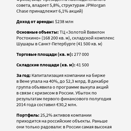
совета, владеет 5,8%, структурам JPMorgan
Chase принадлежит 6,1% акций)
Доход от аренды:
$238 млн
Основные объекты:
ТЦ «Золотой Вавилон
Ростокино» (168 200 кв. м), складской комплекс
Шушары в Санкт-Петербурге (41 500 кв. м)
Торговые площади (кв. м):
277 000
Складские площади (кв. м):
41 500
За год:
Капитализация компании на бирже
в Вене упала на 40%, до $2,3 млрд. В декабре
группа объявила о программе выкупа акций
в связи с кризисом в России. Убыток по
результатам первого финансового полугодия
2014 года составил €30,2 млн.
Портфель:
25,2% активов компании
приходится на российские объекты. Раньше
они только радовали: в России самая высокая