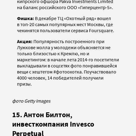
кипрского офшора Pakva Investments Limited
на баланс российского ООО «Гиперцентр-5».
Фишка:
В декабре ТЦ «Охотный ряд» вошел
в топ-20 самых популярных мест Москвы, где
чекинятся пользователи сервиса Foursquare.
Акция:
Популярность построенного при
Лужкове молла у молодежи объясняется не
только близостью к Кремлю, но и
маркетингом: в начале лета 2014-го посетители
выкладывали в соцсетях фото понравившейся
вещи с хештегом #фотоохотка. Поучаствовало
4000 человек, 14 победителей получили
призы.
фото Getty Images
15. Антон Билтон,
инвесткомпания Invesco
Perpetual