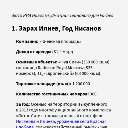
фото РИА Новости, Дмитрия Тернового для Forbes
1. Зарах Илиев, Год Нисанов
Компания:
«Киевская площадь»
Доход от аренды:
$1,4 млрд
Основные объекты:
«Фуд Сити» (350 000 кв. м),
гостиница Radisson Royal Moscow (535
номеров), ТЦ «Европейский» (63 000 кв. м).
Торговые площади (кв. м):
1 200 000
Количество гостиничных номеров:
960
За год:
Осенью на территории выкупленного
в 2013 году многофункционального комплекса
«Лотос Сити» открылся первый в портфеле
Нисанова
и
Илиева
,
уроженцев села Красная
Слобода
, сельскохозяйственный рынок «Фуд