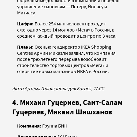
формальные должности в компании и передал
управление сыновьям — Петеру, Йонасу и
Матиасу.
Цифра:
Более 254 млн человек проходит
ежегодно через 14 моллов «Мега» в России, в
среднем каждый проводит в центре по 3 часа.
Планы:
Осенью гендиректор IKEA Shopping
Centres Армин Микаэли заявил, что компания
после трехлетнего перерыва возобновит
строительство торговых центров «Мега» и
открытие новых магазинов ИКЕА в России.
фото Артёма Голощапова для Forbes, ТАСС
4. Михаил Гуцериев, Саит-Салам
Гуцериев, Микаил Шишханов
Компания:
Группа БИН
Доход от аренды:
$615 млн