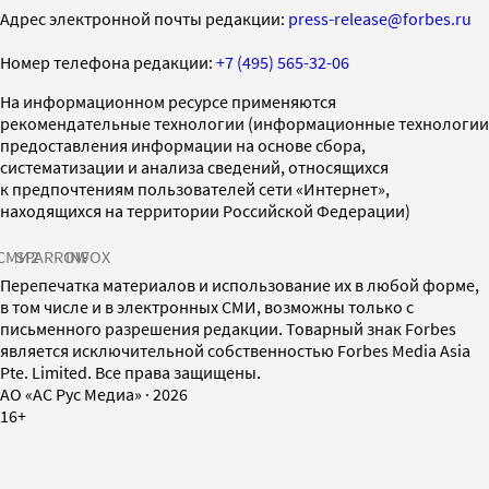
Адрес электронной почты редакции:
press-release@forbes.ru
Номер телефона редакции:
+7 (495) 565-32-06
На информационном ресурсе применяются
рекомендательные технологии (информационные технологии
предоставления информации на основе сбора,
систематизации и анализа сведений, относящихся
к предпочтениям пользователей сети «Интернет»,
находящихся на территории Российской Федерации)
СМИ2
SPARROW
INFOX
Перепечатка материалов и использование их в любой форме,
в том числе и в электронных СМИ, возможны только с
письменного разрешения редакции. Товарный знак Forbes
является исключительной собственностью Forbes Media Asia
Pte. Limited. Все права защищены.
AO «АС Рус Медиа»
·
2026
16+