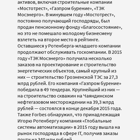
активов, включая строительные компании
«Мостотрест», «Газпром бурение», «ТЭК
Мосэнерго». В минувшем году «Мостотрест»,
постоянно получающий господряды, был
продан пенсионному фонду «Благосостояние»,
но это не помешало молодому бизнесмену
взлететь на второе место в рейтинге.
Оставшиеся у Ротенберга-младшего компании
продолжают обслуживать госкомпании. В 2015
году «ТЭК Мосэнерго» получила несколько
заказов на проектирование и строительство
энергетических объектов, самый крупный из
них — строительство Грозненской ТЭС за 27,3
млрд рублей. Его компания «Газпром бурение»
победила в 49 тендерах. Крупнейший из них —
на строительство скважин на Чаяндинском
нефтегазовом месторождении на 39,3 млрд
рублей — состоялся в конце декабря 2015 года.
Также Forbes обнаружил, что принадлежащая
Игорю Ротенбергу компания «Глобальные
системы автоматизации» в 2015 году вышла на
рынок господряда в сфере IT, получив заказы
почти на 340 млн рублей.