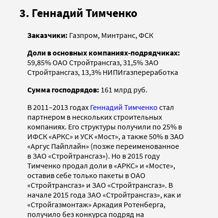
3. Геннадий Тимченко
Заказчики:
Газпром, Минтранс, ФСК
Доли в основных компаниях-подрядчиках:
59,85% ОАО Стройтрансгаз, 31,5% ЗАО
Стройтрансгаз, 13,3% НИПИгазпереработка
Сумма господрядов:
161 млрд руб.
В 2011–2013 годах
Геннадий Тимченко
стал
партнером в нескольких строительных
компаниях. Его структуры получили по 25% в
ИФСК «АРКС» и УСК «Мост», а также 50% в ЗАО
«Аргус Пайплайн» (позже переименованное
в ЗАО «Стройтрансгаз»). Но в 2015 году
Тимченко продал доли в «АРКС» и «Мосте»,
оставив себе только пакеты в ОАО
«Стройтрансгаз» и ЗАО «Стройтрансгаз». В
начале 2015 года ЗАО «Стройтрансгаз», как и
«Стройгазмонтаж» Аркадия Ротенберга,
получило без конкурса подряд на