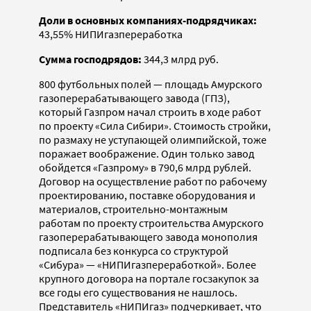
Доли в основных компаниях-подрядчиках:
43,55% НИПИгазпереработка
Сумма господрядов:
344,3 млрд руб.
800 футбольных полей — площадь Амурского
газоперерабатывающего завода (ГПЗ),
который Газпром начал строить в ходе работ
по проекту «Сила Сибири». Стоимость стройки,
по размаху не уступающей олимпийской, тоже
поражает воображение. Один только завод
обойдется «Газпрому» в 790,6 млрд рублей.
Договор на осуществление работ по рабочему
проектированию, поставке оборудования и
материалов, строительно-монтажным
работам по проекту строительства Амурского
газоперерабатывающего завода монополия
подписала без конкурса со структурой
«Сибура» — «НИПИгазпереработкой». Более
крупного договора на портале госзакупок за
все годы его существования не нашлось.
Представитель «НИПИгаз» подчеркивает, что