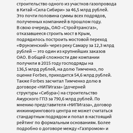
строительство одного из участков газопровода
в Китай «Сила Сибири» за 46,5 млрд рублей.
Это почти половина суммы всех подрядов,
полученных компанией в прошлом году.
В свою очередь, ОАО «Стройтрансгаз»,
отказавшееся строить мост в Крым,
подрядилось построить мостовой переход
«Фрунзенский» через реку Самару за 12,3 млрд
рублей — это один из крупнейших заказов
ОАО. В общей сложности две компании
получили в 2015 году господряды на
136,5 млрд рублей, на долю Тимченко, по
оценке Forbes, приходится 54,6 млрд рублей.
Также Forbes засчитал Тимченко долю в
договоре «НИПИгаза» (дочерней
структуры «Сибура») на строительство
Амурского ГПЗ за 790,6 млрд рублей. По
мнению представителя «НИПИгаза», договор
инжинирингового центра не может считаться
стандартным подрядом и попал в настоящий
рейтинг по формальным основаниям. Более
подробно о договоре между «Газпромом» и