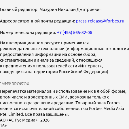
Главный редактор: Мазурин Николай Дмитриевич
Адрес электронной почты редакции:
press-release@forbes.ru
Номер телефона редакции:
+7 (495) 565-32-06
На информационном ресурсе применяются
рекомендательные технологии (информационные технологии
предоставления информации на основе сбора,
систематизации и анализа сведений, относящихся
к предпочтениям пользователей сети «Интернет»,
находящихся на территории Российской Федерации)
СМИ2
SPARROW
INFOX
Перепечатка материалов и использование их в любой форме,
в том числе и в электронных СМИ, возможны только с
письменного разрешения редакции. Товарный знак Forbes
является исключительной собственностью Forbes Media Asia
Pte. Limited. Все права защищены.
AO «АС Рус Медиа»
·
2026
16+