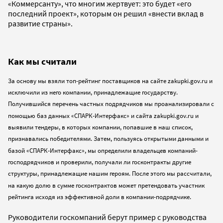
«Коммерсанту», что многим жертвует: это будет «его
последний проект», которым он решил «внести вклад в
развитие страны».
Как мы считали
За основу мы взяли топ-рейтинг поставщиков на сайте zakupki.gov.ru и
исключили из него компании, принадлежащие государству.
Получившийся перечень частных подрядчиков мы проанализировали с
помощью баз данных «СПАРК-Интерфакс» и сайта zakupki.gov.ru и
выявили тендеры, в которых компании, попавшие в наш список,
признавались победителями. Затем, пользуясь открытыми данными и
базой «СПАРК-Интерфакс», мы определили владельцев компаний-
господрядчиков и проверили, получали ли госконтракты другие
структуры, принадлежащие нашим героям. После этого мы рассчитали,
на какую долю в сумме госконтрактов может претендовать участник
рейтинга исходя из эффективной доли в компании-подрядчике.
Руководители госкомпаний берут пример с руководства