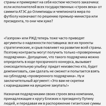
страны и примеряют на себя костюм честного заказчика:
если исполнителей всех государственных «строек века» от
саммита АТЭС до Олимпиады и чемпионата мира по
футболу назначают по решению премьер-министра или
президента, то они чем хуже?
«Газпром» или РЖД теперь тоже часто приводят
аргументы о надежности поставщика: все их проекты
стратегические, и срыв повлияет на развитие всей страны.
Поэтому контракты могут получить только «проверенные
подрядчики». Допущение, что такого подрядчика можно
определить в ходе прозрачного конкурса, вызывает
снисходительную улыбку: придет неизвестно кто, будет
демпинговать, сам сделать не сможет и попытается взять
на субподряд «проверенного подрядчика». Ну и
заключительный аргумент: «Это вам не скрепки
с карандашами на аукционе закупать!»
Назначая подрядчиками своих строек века компании,
принадлежащие к кругу близких к президенту Путину
людей, и передавая им в распоряжение гигантские суммы