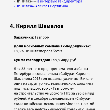
«НИПИгаз» —
в интервью гендиректора
«НИПИгаза» Алексея Вертягина
.
4. Кирилл Шамалов
Заказчики:
Газпром
Доли в основных компаниях-подрядчиках:
18,6% НИПИгазпереработка
Сумма господрядов:
148,8 млрд руб.
Для 33-летнего предпринимателя из Санкт-
Петербурга, совладельца «Сибура» Кирилла
Шамалова 2015 год выдался удачным. В июле
одна из структур нефтехимического холдинга
подписала договор с «Газпромом»
на строительство Амурского ГПЗ за 790,6 млрд
рублей
. А в декабре совладельцем «Сибура»
стала китайская госкомпания Sinopec. По этой
сделке весь нефтехимический холдинг оценен