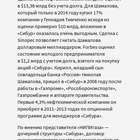
в $13,38 млрд без учета долга. Для Шамалова,
который только в 2014 году купил 17%
компании у Геннадия Тимченко исходя из
оценки примерно $10 млрд, вложение в
«Сибур» оказалось очень выгодным. Сделка с
Sinopec позволяет считать Шамалова
долларовым миллиардером. Forbes оценил
состояние молодого предпринимателя
в $1,2 млрд с учетом долга, взятого на покупку
акций «Сибура». Кирилл, младший сын
совладельца банка «Россия» Николая
Шамалова, пришел в «Сибур» в 2008 году после
работы в «Газпроме», «Рособоронэкспорте»,
Газпромбанке и аппарате правительства.
Первые 4,3% нефтехимической компании он
приобрел в 2011–2013 годах по опционной
программе для менеджеров «Сибура».
По мнению представителя «НИПИгаза» —
дочерней структуры «Сибура», договор
инжинирингового центра не может считаться