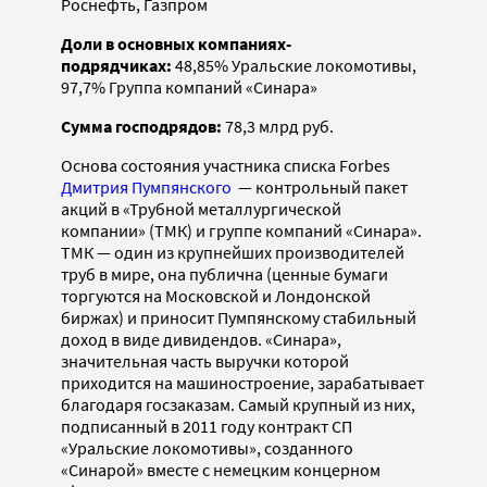
Роснефть, Газпром
Доли в основных компаниях-
подрядчиках:
48,85% Уральские локомотивы,
97,7% Группа компаний «Синара»
Сумма господрядов:
78,3 млрд руб.
Основа состояния участника списка Forbes
Дмитрия Пумпянского
— контрольный пакет
акций в «Трубной металлургической
компании» (ТМК) и группе компаний «Синара».
ТМК — один из крупнейших производителей
труб в мире, она публична (ценные бумаги
торгуются на Московской и Лондонской
биржах) и приносит Пумпянскому стабильный
доход в виде дивидендов. «Синара»,
значительная часть выручки которой
приходится на машиностроение, зарабатывает
благодаря госзаказам. Самый крупный из них,
подписанный в 2011 году контракт СП
«Уральские локомотивы», созданного
«Синарой» вместе с немецким концерном