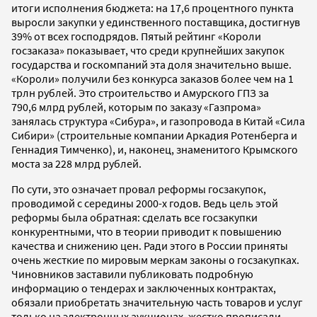
итоги исполнения бюджета: на 17,6 процентного пункта
выросли закупки у единственного поставщика, достигнув
39% от всех господрядов. Пятый рейтинг «Короли
госзаказа» показывает, что среди крупнейших закупок
государства и госкомпаний эта доля значительно выше.
«Короли» получили без конкурса заказов более чем на 1
трлн рублей. Это строительство и Амурского ГПЗ за
790,6 млрд рублей, которым по заказу «Газпрома»
занялась структура «Сибура», и газопровода в Китай «Сила
Сибири» (строительные компании Аркадия Ротенберга и
Геннадия Тимченко), и, наконец, знаменитого Крымского
моста за 228 млрд рублей.
По сути, это означает провал реформы госзакупок,
проводимой с середины 2000-х годов. Ведь цель этой
реформы была обратная: сделать все госзакупки
конкурентными, что в теории приводит к повышению
качества и снижению цен. Ради этого в России приняты
очень жесткие по мировым меркам законы о госзакупках.
Чиновников заставили публиковать подробную
информацию о тендерах и заключенных контрактах,
обязали приобретать значительную часть товаров и услуг
только на электронных аукционах, жестко прописали