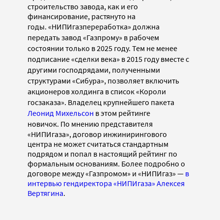
строительство завода, как и его
финансирование, растянуто на
годы.
«НИПИгазпереработка» должна
передать завод «Газпрому» в рабочем
состоянии только в 2025 году. Тем не менее
подписание «сделки века» в 2015 году вместе с
другими господрядами, полученными
структурами «Сибура», позволяет включить
акционеров холдинга в список «Короли
госзаказа». Владелец крупнейшего пакета
Леонид Михельсон
в этом рейтинге
новичок.
По мнению представителя
«НИПИгаза», договор инжинирингового
центра не может считаться стандартным
подрядом и попал в настоящий рейтинг по
формальным основаниям. Более подробно о
договоре между «Газпромом» и «НИПИгаз» —
в
интервью гендиректора «НИПИгаза» Алексея
Вертягина
.