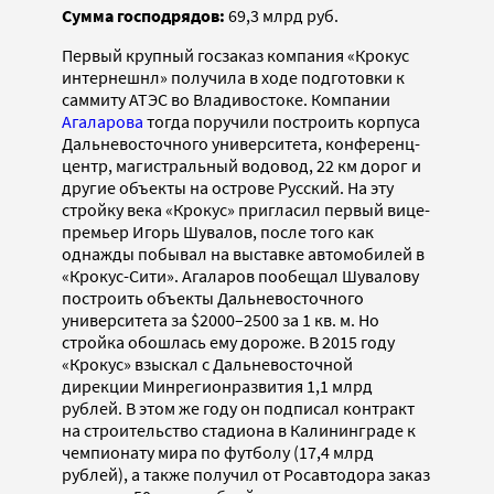
Сумма господрядов:
69,3 млрд руб.
Первый крупный госзаказ компания «Крокус
интернешнл» получила в ходе подготовки к
саммиту АТЭС во Владивостоке. Компании
Агаларова
тогда поручили построить корпуса
Дальневосточного университета, конференц-
центр, магистральный водовод, 22 км дорог и
другие объекты на острове Русский. На эту
стройку века «Крокус» пригласил первый вице-
премьер Игорь Шувалов, после того как
однажды побывал на выставке автомобилей в
«Крокус-Сити». Агаларов пообещал Шувалову
построить объекты Дальневосточного
университета за $2000–2500 за 1 кв. м. Но
стройка обошлась ему дороже. В 2015 году
«Крокус» взыскал с Дальневосточной
дирекции Минрегионразвития 1,1 млрд
рублей. В этом же году он подписал контракт
на строительство стадиона в Калининграде к
чемпионату мира по футболу (17,4 млрд
рублей), а также получил от Росавтодора заказ