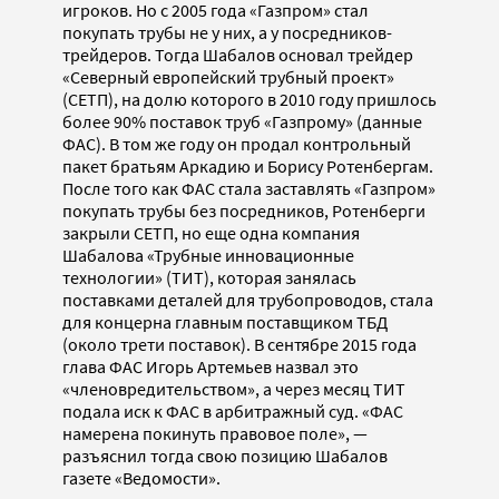
игроков. Но с 2005 года «Газпром» стал
покупать трубы не у них, а у посредников-
трейдеров. Тогда Шабалов основал трейдер
«Северный европейский трубный проект»
(СЕТП), на долю которого в 2010 году пришлось
более 90% поставок труб «Газпрому» (данные
ФАС). В том же году он продал контрольный
пакет братьям Аркадию и Борису Ротенбергам.
После того как ФАС стала заставлять «Газпром»
покупать трубы без посредников, Ротенберги
закрыли СЕТП, но еще одна компания
Шабалова «Трубные инновационные
технологии» (ТИТ), которая занялась
поставками деталей для трубопроводов, стала
для концерна главным поставщиком ТБД
(около трети поставок). В сентябре 2015 года
глава ФАС Игорь Артемьев назвал это
«членовредительством», а через месяц ТИТ
подала иск к ФАС в арбитражный суд. «ФАС
намерена покинуть правовое поле», —
разъяснил тогда свою позицию Шабалов
газете «Ведомости».