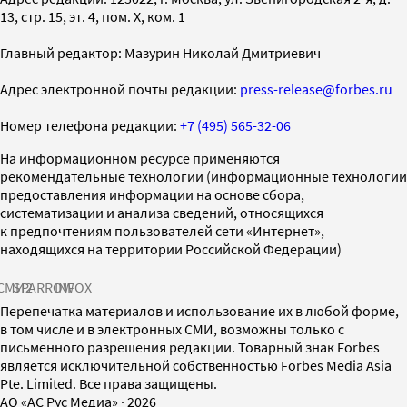
13, стр. 15, эт. 4, пом. X, ком. 1
Главный редактор: Мазурин Николай Дмитриевич
Адрес электронной почты редакции:
press-release@forbes.ru
Номер телефона редакции:
+7 (495) 565-32-06
На информационном ресурсе применяются
рекомендательные технологии (информационные технологии
предоставления информации на основе сбора,
систематизации и анализа сведений, относящихся
к предпочтениям пользователей сети «Интернет»,
находящихся на территории Российской Федерации)
СМИ2
SPARROW
INFOX
Перепечатка материалов и использование их в любой форме,
в том числе и в электронных СМИ, возможны только с
письменного разрешения редакции. Товарный знак Forbes
является исключительной собственностью Forbes Media Asia
Pte. Limited. Все права защищены.
AO «АС Рус Медиа»
·
2026