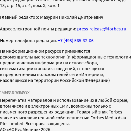
13, стр. 15, эт. 4, пом. X, ком. 1
Главный редактор: Мазурин Николай Дмитриевич
Адрес электронной почты редакции:
press-release@forbes.ru
Номер телефона редакции:
+7 (495) 565-32-06
На информационном ресурсе применяются
рекомендательные технологии (информационные технологии
предоставления информации на основе сбора,
систематизации и анализа сведений, относящихся
к предпочтениям пользователей сети «Интернет»,
находящихся на территории Российской Федерации)
СМИ2
SPARROW
INFOX
Перепечатка материалов и использование их в любой форме,
в том числе и в электронных СМИ, возможны только с
письменного разрешения редакции. Товарный знак Forbes
является исключительной собственностью Forbes Media Asia
Pte. Limited. Все права защищены.
AO «АС Рус Медиа»
·
2026