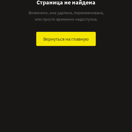
Страница не найдена
Возможно, она удалена, переименована,
или просто временно недоступна.
Вернуться на главную