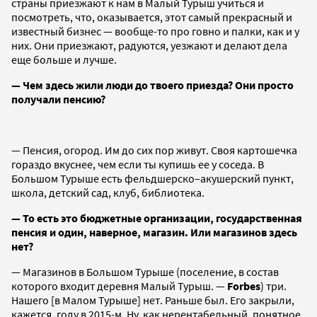
страны приезжают к нам в Малый Турыш учиться и
посмотреть, что, оказывается, этот самый прекрасный и
известный бизнес — вообще-то про говно и палки, как и у
них. Они приезжают, радуются, уезжают и делают дела
еще больше и лучше.
— Чем здесь жили люди до твоего приезда? Они просто
получали пенсию?
— Пенсия, огород. Им до сих пор живут. Своя картошечка
гораздо вкуснее, чем если ты купишь ее у соседа. В
Большом Турыше есть фельдшерско–акушерский пункт,
школа, детский сад, клуб, библиотека.
— То есть это бюджетные организации, государственная
пенсия и один, наверное, магазин. Или магазинов здесь
нет?
— Магазинов в Большом Турыше (поселение, в состав
которого входит деревня Малый Турыш. —
Forbes
) три.
Нашего [в Малом Турыше] нет. Раньше был. Его закрыли,
кажется, году в 2015-м. Ну, как нерентабельный, понятное