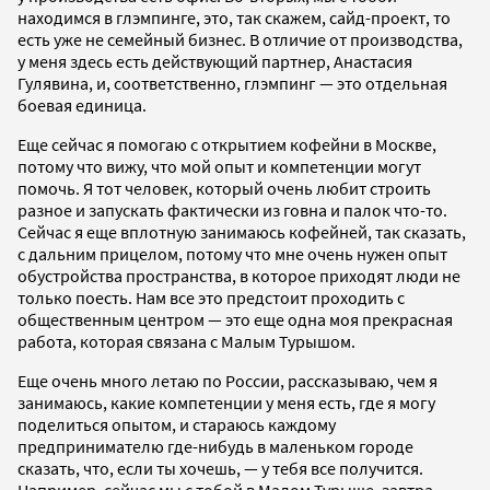
находимся в глэмпинге, это, так скажем, сайд-проект, то
есть уже не семейный бизнес. В отличие от производства,
у меня здесь есть действующий партнер, Анастасия
Гулявина, и, соответственно, глэмпинг — это отдельная
боевая единица.
Еще сейчас я помогаю с открытием кофейни в Москве,
потому что вижу, что мой опыт и компетенции могут
помочь. Я тот человек, который очень любит строить
разное и запускать фактически из говна и палок что-то.
Сейчас я еще вплотную занимаюсь кофейней, так сказать,
с дальним прицелом, потому что мне очень нужен опыт
обустройства пространства, в которое приходят люди не
только поесть. Нам все это предстоит проходить с
общественным центром — это еще одна моя прекрасная
работа, которая связана с Малым Турышом.
Еще очень много летаю по России, рассказываю, чем я
занимаюсь, какие компетенции у меня есть, где я могу
поделиться опытом, и стараюсь каждому
предпринимателю где-нибудь в маленьком городе
сказать, что, если ты хочешь, — у тебя все получится.
Например, сейчас мы с тобой в Малом Турыше, завтра