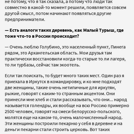
не потому, что я так сказала, а потому что люди так
совместно в какой-то момент решили, появляется совсем
другой смысл, потом начинают появляться другие
предприниматели.
— Есть аналоги таких деревень, как Малый Турыш, где
тоже что-то в России происходит?
— Очень люблю Голубино, это населенный пункт, Пинега
рядом, это Архангельская область. Мои друзья там
практически восстановили когда-то старые то ли лагеря,
то ли турбазы, сейчас там экоотель.
Если так поискать, то будет много таких мест. Один раз я
приехала в Иркутск в командировку, и ко мне подходят
две женщины, такие очень нетипичные для иркутян,
рыжие, говорят с каким-то странным акцентом. Они
принесли мне хлеб и стали рассказывать, что они... народ
называется голендры, их вообще на всю Россию примерно
2500 человек, говорят на смеси белорусско-польского,
молятся еще на каком-то, очень малочисленный народ.
Эти женщины построили пекарню у себя в деревне и на
деньги пекарни стали строить церковь. Вот таких