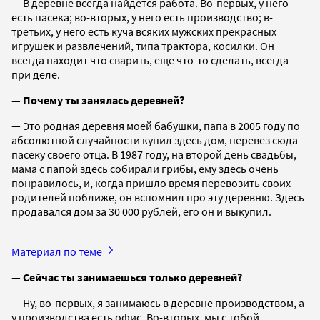
— В деревне всегда найдется работа. Во-первых, у него
есть пасека; во-вторых, у него есть производство; в-
третьих, у него есть куча всяких мужских прекрасных
игрушек и развлечений, типа трактора, косилки. Он
всегда находит что сварить, еще что-то сделать, всегда
при деле.
— Почему ты занялась деревней?
— Это родная деревня моей бабушки, папа в 2005 году по
абсолютной случайности купил здесь дом, перевез сюда
пасеку своего отца. В 1987 году, на второй день свадьбы,
мама с папой здесь собирали грибы, ему здесь очень
понравилось, и, когда пришло время перевозить своих
родителей поближе, он вспомнил про эту деревню. Здесь
продавался дом за 30 000 рублей, его он и выкупил.
Материал по теме
— Сейчас ты занимаешься только деревней?
— Ну, во-первых, я занимаюсь в деревне производством, а
у производства есть офис. Во-вторых, мы с тобой