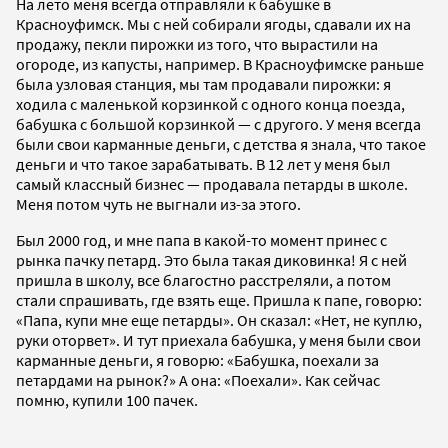
На лето меня всегда отправляли к бабушке в
Красноуфимск. Мы с ней собирали ягоды, сдавали их на
продажу, пекли пирожки из того, что вырастили на
огороде, из капусты, например. В Красноуфимске раньше
была узловая станция, мы там продавали пирожки: я
ходила с маленькой корзинкой с одного конца поезда,
бабушка с большой корзинкой — с другого. У меня всегда
были свои карманные деньги, с детства я знала, что такое
деньги и что такое зарабатывать. В 12 лет у меня был
самый классный бизнес — продавала петарды в школе.
Меня потом чуть не выгнали из-за этого.
Был 2000 год, и мне папа в какой-то момент принес с
рынка пачку петард. Это была такая диковинка! Я с ней
пришла в школу, все благостно расстреляли, а потом
стали спрашивать, где взять еще. Пришла к папе, говорю:
«Папа, купи мне еще петарды». Он сказал: «Нет, не куплю,
руки оторвет». И тут приехала бабушка, у меня были свои
карманные деньги, я говорю: «Бабушка, поехали за
петардами на рынок?» А она: «Поехали». Как сейчас
помню, купили 100 пачек.