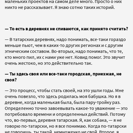
маленьких проектов на самом деле много. Просто о них
никто не рассказывает. Я знаю сотню таких историй.
— То есть в деревнях не спиваются, как принято считать?
— В татарских деревнях, надо понимать, все-таки гораздо
меньше пьют, чем в каких-то других регионах и с другим
этническим составом. Во-вторых, надо понимать, что те,
кто много пил, их с нами уже нет. Ковид помог. Это звучит
очень жестоко, но это действительно так.
— Ты здесь своя или все-таки городская, приезжая, не
своя?
— Это процесс, чтобы стать своей, на это ушли годы. Мне
очень повезло, что здесь родилась моя бабушка. Но я в
деревне, когда маленькая была, была пару-тройку раз.
Определенно точно завоевывать какое-то уважение — это
потребовало времени и определенных действий. Потому
что, во-первых, деревня татарская. Я, как собака, — я не
говорю по-татарски, но я все понимаю. Когда по-татарски
не говоришь, ты такой, немножечко не свой. Второе, я,