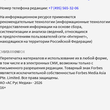
Номер телефона редакции:
+7 (495) 565-32-06
На информационном ресурсе применяются
рекомендательные технологии (информационные технологии
предоставления информации на основе сбора,
систематизации и анализа сведений, относящихся
к предпочтениям пользователей сети «Интернет»,
находящихся на территории Российской Федерации)
СМИ2
SPARROW
INFOX
Перепечатка материалов и использование их в любой форме,
в том числе и в электронных СМИ, возможны только с
письменного разрешения редакции. Товарный знак Forbes
является исключительной собственностью Forbes Media Asia
Pte. Limited. Все права защищены.
AO «АС Рус Медиа»
·
2026
16+