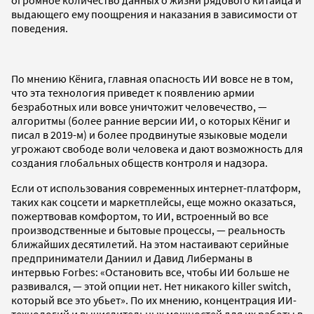
выдающего ему поощрения и наказания в зависимости от
поведения.
По мнению Кёнига, главная опасность ИИ вовсе не в том,
что эта технология приведет к появлению армии
безработных или вовсе уничтожит человечество, —
алгоритмы (более ранние версии ИИ, о которых Кёниг и
писал в 2019-м) и более продвинутые языковые модели
угрожают свободе воли человека и дают возможность для
создания глобальных обществ контроля и надзора.
Если от использования современных интернет-платформ,
таких как соцсети и маркетплейсы, еще можно оказаться,
пожертвовав комфортом, то ИИ, встроенный во все
производственные и бытовые процессы, — реальность
ближайших десятилетий. На этом настаивают серийные
предприниматели Даниил и Давид Либерманы в
интервью Forbes: «Остановить все, чтобы ИИ больше не
развивался, — этой опции нет. Нет никакого killer switch,
который все это убьет». По их мнению, концентрация ИИ-
технологий и вычислительных мощностей для их работы в