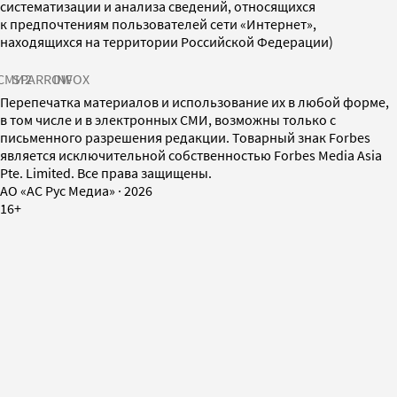
систематизации и анализа сведений, относящихся
к предпочтениям пользователей сети «Интернет»,
находящихся на территории Российской Федерации)
СМИ2
SPARROW
INFOX
Перепечатка материалов и использование их в любой форме,
в том числе и в электронных СМИ, возможны только с
письменного разрешения редакции. Товарный знак Forbes
является исключительной собственностью Forbes Media Asia
Pte. Limited. Все права защищены.
AO «АС Рус Медиа»
·
2026
16+