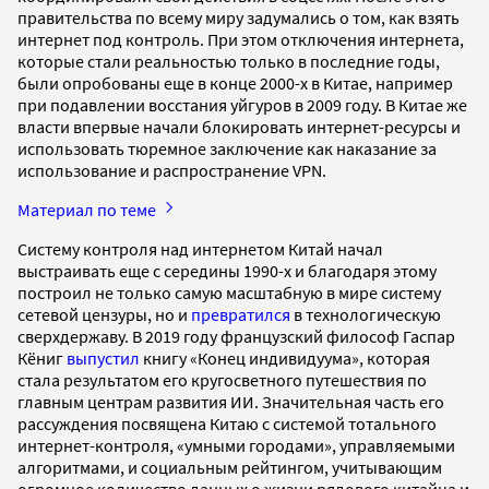
правительства по всему миру задумались о том, как взять
интернет под контроль. При этом отключения интернета,
которые стали реальностью только в последние годы,
были опробованы еще в конце 2000-х в Китае, например
при подавлении восстания уйгуров в 2009 году. В Китае же
власти впервые начали блокировать интернет-ресурсы и
использовать тюремное заключение как наказание за
использование и распространение VPN.
Материал по теме
Систему контроля над интернетом Китай начал
выстраивать еще с середины 1990-х и благодаря этому
построил не только самую масштабную в мире систему
сетевой цензуры, но и
превратился
в технологическую
сверхдержаву. В 2019 году французский философ Гаспар
Кёниг
выпустил
книгу «Конец индивидуума», которая
стала результатом его кругосветного путешествия по
главным центрам развития ИИ. Значительная часть его
рассуждения посвящена Китаю с системой тотального
интернет-контроля, «умными городами», управляемыми
алгоритмами, и социальным рейтингом, учитывающим
огромное количество данных о жизни рядового китайца и