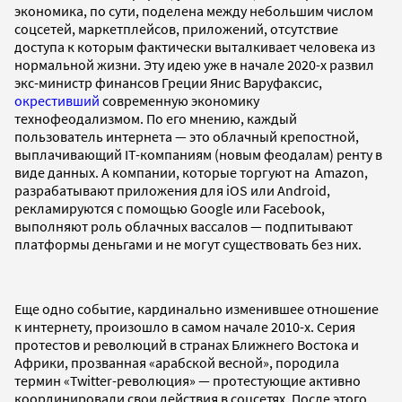
экономика, по сути, поделена между небольшим числом
соцсетей, маркетплейсов, приложений, отсутствие
доступа к которым фактически выталкивает человека из
нормальной жизни. Эту идею уже в начале 2020-х развил
экс-министр финансов Греции Янис Варуфаксис,
окрестивший
современную экономику
технофеодализмом. По его мнению, каждый
пользователь интернета — это облачный крепостной,
выплачивающий IT-компаниям (новым феодалам) ренту в
виде данных. А компании, которые торгуют на Amazon,
разрабатывают приложения для iOS или Android,
рекламируются с помощью Google или Facebook,
выполняют роль облачных вассалов — подпитывают
платформы деньгами и не могут существовать без них.
Еще одно событие, кардинально изменившее отношение
к интернету, произошло в самом начале 2010-х. Серия
протестов и революций в странах Ближнего Востока и
Африки, прозванная «арабской весной», породила
термин «Twitter-революция» — протестующие активно
координировали свои действия в соцсетях. После этого