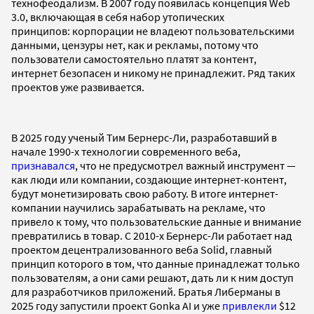
технофеодализм. В 2007 году появилась концепция Web
3.0, включающая в себя набор утопических
принципов: корпорации не владеют пользовательскими
данными, цензуры нет, как и рекламы, потому что
пользователи самостоятельно платят за контент,
интернет безопасен и никому не принадлежит. Ряд таких
проектов уже развивается.
В 2025 году ученый Тим Бернерс-Ли, разработавший в
начале 1990-х технологии современного веба,
признавался
, что не предусмотрел важный инструмент —
как люди или компании, создающие интернет-контент,
будут монетизировать свою работу. В итоге интернет-
компании научились зарабатывать на рекламе, что
привело к тому, что пользовательские данные и внимание
превратились в товар. С 2010-х Бернерс-Ли работает над
проектом децентрализованного веба Solid, главный
принцип которого в том, что данные принадлежат только
пользователям, а они сами решают, дать ли к ним доступ
для разработчиков приложений. Братья Либерманы в
2025 году запустили проект Gonka AI и уже
привлекли
$12