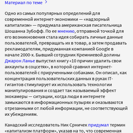
Материал по теме
Одно из самых популярных определений для
современной интернет-экономики — «надзорный
капитализм» — придумала американская писательница
Шошанна Зубофф. По ее
мнению
, отправной точкой для
его возникновения стала идея собирать личные данные
пользователей, превращать их в товар, а затем продавать
рекламодателям, придуманная компанией Google в
начале 2000-х. Бывший сотрудник Кремниевой долины
Джарон Ланье
выпустил книгу «10 причин удалить свои
аккаунты в соцсетях», в которой сравнил интернет-
пользователей с прирученными собаками. Он описал, как
концентрация пользовательских данных в руках IT-
гигантов стимулирует их использовать технологии
манипулирования и создает так называемый эффект
эхокамеры — ситуации, когда люди в интернете
замыкаются в информационных пузырях и оказываются
отрезанными от любой информации, не соответствующей
их убеждениям.
Канадский исследователь Ник Срничек
придумал
термин
«капитализм платформ», указав на то, что современная