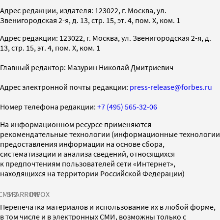
Адрес редакции, издателя: 123022, г. Москва, ул.
Звенигородская 2-я, д. 13, стр. 15, эт. 4, пом. X, ком. 1
Адрес редакции: 123022, г. Москва, ул. Звенигородская 2-я, д.
13, стр. 15, эт. 4, пом. X, ком. 1
Главный редактор: Мазурин Николай Дмитриевич
Адрес электронной почты редакции:
press-release@forbes.ru
Номер телефона редакции:
+7 (495) 565-32-06
На информационном ресурсе применяются
рекомендательные технологии (информационные технологии
предоставления информации на основе сбора,
систематизации и анализа сведений, относящихся
к предпочтениям пользователей сети «Интернет»,
находящихся на территории Российской Федерации)
СМИ2
SPARROW
INFOX
Перепечатка материалов и использование их в любой форме,
в том числе и в электронных СМИ, возможны только с