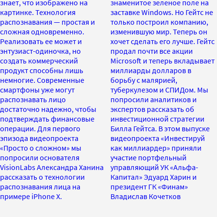
знает, что изображено на
знаменитое зеленое поле на
картинке. Технология
заставке Windows. Но Гейтс не
распознавания — простая и
только построил компанию,
сложная одновременно.
изменившую мир. Теперь он
Реализовать ее может и
хочет сделать его лучше. Гейтс
энтузиаст-одиночка, но
продал почти все акции
создать коммерческий
Microsoft и теперь вкладывает
продукт способны лишь
миллиарды долларов в
немногие. Современные
борьбу с малярией,
смартфоны уже могут
туберкулезом и СПИДом. Мы
распознавать лицо
попросили аналитиков и
достаточно надежно, чтобы
экспертов рассказать об
подтверждать финансовые
инвестиционной стратегии
операции. Для первого
Билла Гейтса. В этом выпуске
эпизода видеопроекта
видеопроекта «Инвестируй
«Просто о сложном» мы
как миллиардер» приняли
попросили основателя
участие портфельный
VisionLabs Александра Ханина
управляющий УК «Альфа-
рассказать о технологии
Капитал» Эдуард Харин и
распознавания лица на
президент ГК «Финам»
примере iPhone X.
Владислав Кочетков