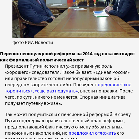
фото РИА Новости
Перенос непопулярной реформы на 2014 год пока выглядит
как формальный политический жест
Президент Путин исполнил уже привычную роль
«хорошего» следователя. Такое бывает: «Единая Россия»
или правительство готовит непопулярный закон об
очередном запрете чего-либо. Президент
предлагает «не
торопиться», «еще раз подумать»
, внести поправки. После
чего, по сути, ничего не меняется. Спорная инициатива
получает путевку в жизнь.
Так может получиться и с пенсионной реформой. В среду
Путин поддержал правительственный план реформы,
предполагающий фактическую отмену обязательных
пенсионных накоплений, но
предложил отложить
его
реализацию с 2013-го на 2014 год.