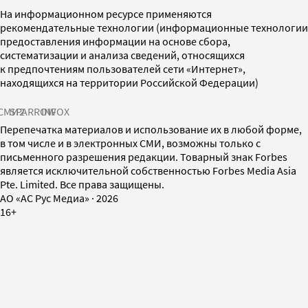
На информационном ресурсе применяются
рекомендательные технологии (информационные технологии
предоставления информации на основе сбора,
систематизации и анализа сведений, относящихся
к предпочтениям пользователей сети «Интернет»,
находящихся на территории Российской Федерации)
СМИ2
SPARROW
INFOX
Перепечатка материалов и использование их в любой форме,
в том числе и в электронных СМИ, возможны только с
письменного разрешения редакции. Товарный знак Forbes
является исключительной собственностью Forbes Media Asia
Pte. Limited. Все права защищены.
AO «АС Рус Медиа»
·
2026
16+