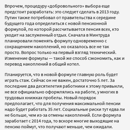
Впрочем, процедуру «добровольного» выбора еще
предстоит разработать: это следует сделать в 2013 году.
Путин также потребовал от правительства к середине
будущего года определиться с новой пенсионной
формулой, по которой рассчитывается пенсия всех, кто
уходит на заслуженный отдых. Сначала в Минтруда
планировали поменять формулу одновременно с
сокращением накоплений, но оказалось все не так
просто. Вопрос только на первый взгляд технический.
Изменение формулы — такой же способ сэкономить, как и
перевод накоплений в общий котел.
Планируется, что в новой формуле главную роль будет
играть стаж. Сейчас он не важен, достаточно 5 лет. За
последние два десятилетия работники к этому привыкли,
не все официально оформлялись на работе, у многих в
трудовых книжках пробелы. Новый порядок
предполагает, что для получения максимальной пенсии
надо будет работать 35 лет. Социальные риски тут едва ли
не больше, чем из-за отмены накоплений. Если формула
заработает с 2014 года, то вскоре многие выходящие на
пенсию поймут, что получают меньше, чем ожидали.