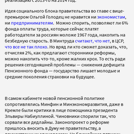
Идея социального блока правительства во главе с вице-
премьером Ольгой Голодец не нравится ни
экономистам
,
ни
предпринимателям
. Можно спорить, позволяют ли 6%
фонда оплаты труда, которые сейчас платят
работодатели за россиян моложе 1967 года, накопить на
безбедную старость. В Минтруда
считают, что нет
, в ЦСР,
что все не так плохо
. Но вряд ли кто сможет доказать, что,
отчисляя 2%, как предлагают сторонники реформы,
можно накопить что-то, кроме жалких крох. То есть ради
решения сегодняшней проблемы — снижения дефицита
Пенсионного фонда — государство лишает молодые и
средние поколения страховки на будущее.
В самом кабинете новой пенсионной политике
сопротивлялись Минфин и Минэкономразвития, даже в
Кремле были критики в лице помощника президента
Эльвиры Набиуллиной. Чиновники спорили так, что
сорвали все дедлайны. Законопроект о реформе
пришлось вносить в Думу не правительству, а
дружественным единороссам. На ближайшую пятницу