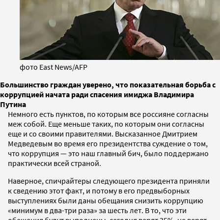
фото East News/AFP
Большинство граждан уверено, что показательная борьба с
коррупцией начата ради спасения имиджа Владимира
Путина
Немного есть пунктов, по которым все россияне согласны
меж собой. Еще меньше таких, по которым они согласны
еще и со своими правителями. Высказанное Дмитрием
Медведевым во время его президентства суждение о том,
что коррупция — это наш главный бич, было поддержано
практически всей страной.
Наверное, спичрайтеры следующего президента приняли
к сведению этот факт, и потому в его предвыборных
выступлениях были даны обещания снизить коррупцию
«минимум в два-три раза» за шесть лет. В то, что эти
обещания будут выполнены, сегодня верят 35%, не верят