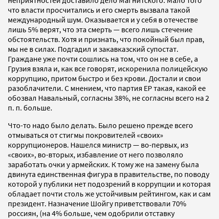
что власти просчитались и его смерть вызвала такой
международный шум. Оказывается и у себя в отечестве
лишь 5% верят, что эта смерть — всего лишь стечение
обстоятельств. Хотя и признать, что покойный был прав,
мы не в силах. Подгадил и закавказский супостат.
Граждане уже почти сошлись на том, что он не в себе, а
Грузия взяла и, как все говорят, искоренила полицейскую
коррупцию, притом быстро и без крови. Достали и свои
разоблачители. С мнением, что партия ЕР такая, какой ее
обозвал Навальный, согласны 38%, не согласны всего на 2
п. п. больше.
Что-то надо было делать. Было решено прежде всего
отмываться от стигмы покровителей «своих»
коррупционеров. Нашелся министр — во-первых, из
«своих», во-вторых, избавление от него позволяло
заработать очки у армейских. К тому же на замену была
двинута единственная фигура в правительстве, по поводу
которой у публики нет подозрений в коррупции и которая
обладает почти столь же устойчивым рейтингом, как и сам
президент. Назначение Шойгу приветствовали 70%
россиян, (на 4% больше, чем одобрили отставку