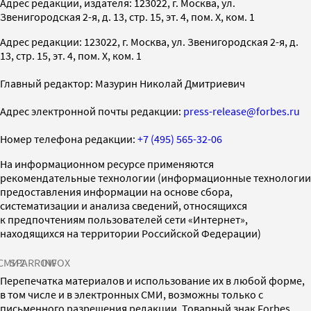
Адрес редакции, издателя: 123022, г. Москва, ул.
Звенигородская 2-я, д. 13, стр. 15, эт. 4, пом. X, ком. 1
Адрес редакции: 123022, г. Москва, ул. Звенигородская 2-я, д.
13, стр. 15, эт. 4, пом. X, ком. 1
Главный редактор: Мазурин Николай Дмитриевич
Адрес электронной почты редакции:
press-release@forbes.ru
Номер телефона редакции:
+7 (495) 565-32-06
На информационном ресурсе применяются
рекомендательные технологии (информационные технологии
предоставления информации на основе сбора,
систематизации и анализа сведений, относящихся
к предпочтениям пользователей сети «Интернет»,
находящихся на территории Российской Федерации)
СМИ2
SPARROW
INFOX
Перепечатка материалов и использование их в любой форме,
в том числе и в электронных СМИ, возможны только с
письменного разрешения редакции. Товарный знак Forbes