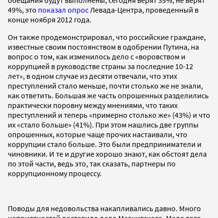
49%, это
показал опрос
Левада-Центра, проведенный в
конце ноября 2012 года.
Он также продемонстрировал, что российские граждане,
известные своим постоянством в одобрении Путина, на
вопрос о том, как изменилось дело с «воровством и
коррупцией в руководстве страны за последние 10-12
лет», в одном случае из десяти отвечали, что этих
преступлений стало меньше, почти столько же не знали,
как ответить. Большая же часть опрошенных разделились
практически поровну между мнениями, что таких
преступлений и теперь «примерно столько же» (43%) и что
их «стало больше» (41%). При этом нашлись две группы
опрошенных, которые чаще прочих настаивали, что
коррупции стало больше. Это были предприниматели и
чиновники. И те и другие хорошо знают, как обстоят дела
по этой части, ведь это, так сказать, партнеры по
коррупционному процессу.
Поводы для недовольства накапливались давно. Много
неприятностей доставило дело Магнитского. Мало того