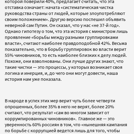
которой поверили 40%, предлагает считать, что эта
отставка означает: начата «систематическая чистка
руководства страны от людей, которые злоупотребляют
своим положением». Другую версию поспешил объявить
неверной сам Путин. Он сказал, что у нас «не 37-й год».
Однако гипотезу о том, что эта история с министром лишь
проявление «борьбы между разными группировками
власти», считают наиболее правдоподобной 42%. Весьма
показательно, что в борьбу группировок во власти верит
55% чиновников, то есть наиболее близких к делу людей.
Похоже, они взволнованы. Они лучше других знают, что
такие чистки — это процессы, у которых возникает своя
логика и инерция, и, до чего они могут довести, наша
история нам уже показала.
В народе в успех этих мер верит чуть более четверти
опрошенных, более 35% в него не верят, более 20%
считают, что результат «сам во многом зависит от
коррумпированных чиновников». Главное же — это
уверенность 60% россиян в том, что «нынешняя кампания
по борьбе с коррупцией ведется лишь для того, чтобы