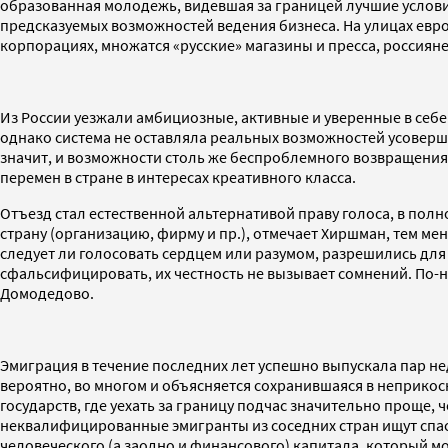
образованная молодежь, видевшая за границей лучшие услов
предсказуемых возможностей ведения бизнеса. На улицах евро
корпорациях, множатся «русские» магазины и пресса, россия
Из России уезжали амбициозные, активные и уверенные в себ
однако система не оставляла реальных возможностей усоверше
значит, и возможности столь же беспроблемного возвращения
перемен в стране в интересах креативного класса.
Отъезд стал естественной альтернативой праву голоса, в полн
страну (организацию, фирму и пр.), отмечает Хиршман, тем ме
следует ли голосовать сердцем или разумом, разрешились дл
сфальсифицировать, их честность не вызывает сомнений. По-н
Домодедово.
Эмиграция в течение последних лет успешно выпускала пар н
вероятно, во многом и объясняется сохранившаяся в неприкосн
государств, где уехать за границу подчас значительно проще,
неквалифицированные эмигранты из соседних стран ищут спасе
человеческого (а заодно и финансового) капитала, который мо