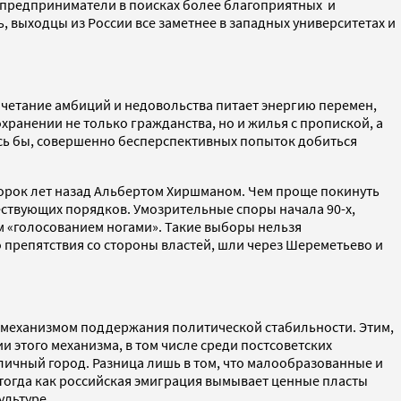
 предприниматели в поисках более благоприятных и
, выходцы из России все заметнее в западных университетах и
четание амбиций и недовольства питает энергию перемен,
ранении не только гражданства, но и жилья с пропиской, а
ось бы, совершенно бесперспективных попыток добиться
 сорок лет назад Альбертом Хиршманом. Чем проще покинуть
ществующих порядков. Умозрительные споры начала 90-х,
м «голосованием ногами». Такие выборы нельзя
 препятствия со стороны властей, шли через Шереметьево и
м механизмом поддержания политической стабильности. Этим,
 этого механизма, в том числе среди постсоветских
оличный город. Разница лишь в том, что малообразованные и
 тогда как российская эмиграция вымывает ценные пласты
ультуре.