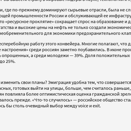
, где по-прежнему доминируют сырьевые отрасли, была не сли
ающей промышленности России и обслуживающей ее инфраструк
что «ресурсное проклятие» сокращает спрос на образование и 
атства и высокие цены на нефть не только создали экономиче
 и необременительного для экономики предохранительного кла
сперебойную работу этого конвейера. Многие полагают, что д
е настроения» среди россиян заметно поубавились. В июне про
 опрошенных, а среди молодежи — 39%. Доля положительных о
до 25%.
, изменить свои планы? Эмиграция удобна тем, что совершаетс
сных, готовых выйти на улицы, больше, чем считалось раньше,
 повлияла более оптимистическая оценка гражданской зрелости
лось прежде. «Что-то случилось» — российское общество стал
сь бы столь очевидный выбор между voice и exit.