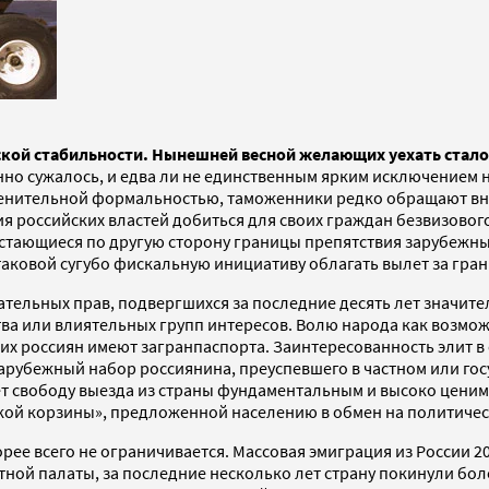
ской стабильности. Нынешней весной желающих уехать стал
но сужалось, и едва ли не единственным ярким исключением н
еменительной формальностью, таможенники редко обращают вн
я российских властей добиться для своих граждан безвизовог
остающиеся по другую сторону границы препятствия зарубежн
таковой сугубо фискальную инициативу облагать вылет за гран
тельных прав, подвергшихся за последние десять лет значитель
ства или влиятельных групп интересов. Волю народа как возм
них россиян имеют загранпаспорта. Заинтересованность элит 
рубежный набор россиянина, преуспевшего в частном или госуд
ает свободу выезда из страны фундаментальным и высоко цени
ской корзины», предложенной населению в обмен на политиче
рее всего не ограничивается. Массовая эмиграция из России 20
етной палаты, за последние несколько лет страну покинули бо