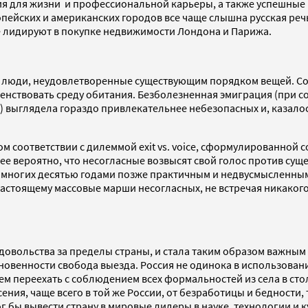
ия для жизни и профессиональной карьеры, а также успешные
пейских и американских городов все чаще слышна русская речь
не лидируют в покупке недвижимости Лондона и Парижа.
е люди, неудовлетворенные существующим порядком вещей. Со
нствовать среду обитания. Безболезненная эмиграция (при сох
) выглядела гораздо привлекательнее небезопасных и, казал
ом соответствии с дилеммой exit vs. voice, сформулированной
нее вероятно, что несогласные возвысят свой голос против су
я многих десятью годами позже практичным и недвусмысленны
астоящему массовые марши несогласных, не встречая никакого
едовольства за пределы страны, и стала таким образом важны
овенности свобода выезда. Россия не одинока в использовании
 чем переехать с соблюдением всех формальностей из села в ст
ния, чаще всего в той же России, от безработицы и бедности,
г бы вывести страну в мировые лидеры в науке, технологии и к