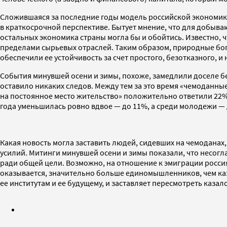
Сложившаяся за последние годы модель российской экономики
в краткосрочной перспективе. Бытует мнение, что для добыв
остальных экономика страны могла бы и обойтись. Известно, 
пределами сырьевых отраслей. Таким образом, природные бог
обеспечили ее устойчивость за счет простого, безотказного,
События минувшей осени и зимы, похоже, замедлили доселе бе
оставило никаких следов. Между тем за это время «чемоданны
на постоянное место жительство» положительно ответили 22%
года уменьшилась ровно вдвое — до 11%, а среди молодежи — 
Какая новость могла заставить людей, сидевших на чемоданах
усилий. Митинги минувшей осени и зимы показали, что несогла
ради общей цели. Возможно, на отношение к эмиграции россиян
оказывается, значительно больше единомышленников, чем каза
ее институтам и ее будущему, и заставляет пересмотреть казало