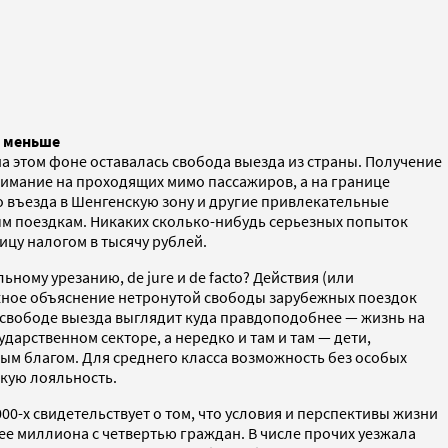
о меньше
а этом фоне оставалась свобода выезда из страны. Получение
имание на проходящих мимо пассажиров, а на границе
о въезда в Шенгенскую зону и другие привлекательные
ым поездкам. Никаких сколько-нибудь серьезных попыток
ицу налогом в тысячу рублей.
ному урезанию, de jure и de facto? Действия (или
ожное объяснение нетронутой свободы зарубежных поездок
в свободе выезда выглядит куда правдоподобнее — жизнь на
арственном секторе, а нередко и там и там — дети,
мым благом. Для среднего класса возможность без особых
скую лояльность.
00-х свидетельствует о том, что условия и перспективы жизни
лее миллиона с четвертью граждан. В числе прочих уезжала