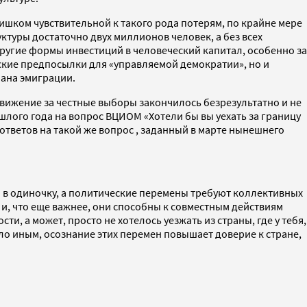
шком чувствительной к такого рода потерям, по крайне мере
туры достаточно двух миллионов человек, а без всех
другие формы инвестиций в человеческий капитал, особенно за
ские предпосылки для «управляемой демократии», но и
пана эмиграции.
вижение за честные выборы закончилось безрезультатно и не
шлого года на вопрос ВЦИОМ «Хотели бы вы уехать за границу
тветов на такой же вопрос , заданный в марте нынешнего
я в одиночку, а политические перемены требуют коллективных
 и, что еще важнее, они способны к совместным действиям
, а может, просто не хотелось уезжать из страны, где у тебя,
о иным, осознание этих перемен повышает доверие к стране,