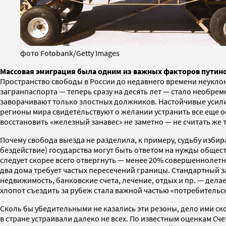
фото Fotobank/Getty Images
Массовая эмиграция была одним из важных факторов путин
Пространство свободы в России до недавнего времени неуклон
загранпаспорта — теперь сразу на десять лет — стало необр
заворачивают только злостных должников. Настойчивые усили
регионы мира свидетельствуют о желании устранить все еще 
восстановить «железный занавес» не заметно — не считать же 
Почему свобода выезда не разделила, к примеру, судьбу избира
бездействие) государства могут быть ответом на нужды обще
следует скорее всего отвергнуть — менее 20% совершеннолет
два дома требует частых пересечений границы. Стандартный за
недвижимость, банковские счета, лечение, отдых и пр. — дел
хлопот съездить за рубеж стала важной частью «потребитель
Сколь бы убедительными не казались эти резоны, дело ими ско
в стране устраивали далеко не всех. По известным оценкам Сч