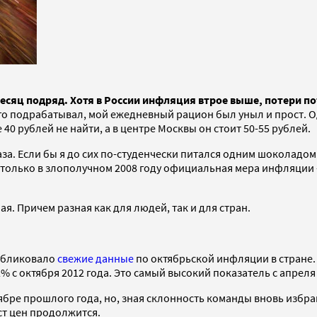
есяц подряд. Хотя в России инфляция втрое выше, потери по
ного подрабатывал, мой ежедневный рацион был уныл и прост. 
40 рублей не найти, а в центре Москвы он стоит 50-55 рублей.
раза. Если бы я до сих по-студенчески питался одним шоколадо
, только в злополучном 2008 году официальная мера инфляции
я. Причем разная как для людей, так и для стран.
публиковало
свежие данные
по октябрьской инфляции в стране
2% с октября 2012 года. Это самый высокий показатель с апрел
ентябре прошлого года, но, зная склонность команды вновь из
ст цен продолжится.