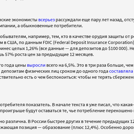
нские экономисты
всерьез
рассуждали еще пару лет назад, отс
мпании, а обыкновенные потребители.
обывателям, например, тем, кто в качестве орудия защиты от
в США, по данным FDIC (Federal Deposit Insurance Corporation)
инес целых 1,26% (все данные — для депозитов до $100 000). 
 57% роста цен за предыдущие 12 месяцев.
ого года цены
выросли
всего на 6,5%. Это в три раза больше, че
 депозитам физических лиц сроком до одного года
составляла
твительно есть о чем беспокоиться: чтобы не терять сбережен
ребителя показатель. В начале текста я уже писал, что кака
 проигрыше будут оставаться те, чье потребление перекошено
но различна. В России быстрее других в течение предыдущих 1
орожающая позиция — образование (плюс 12,4%). Особенно до