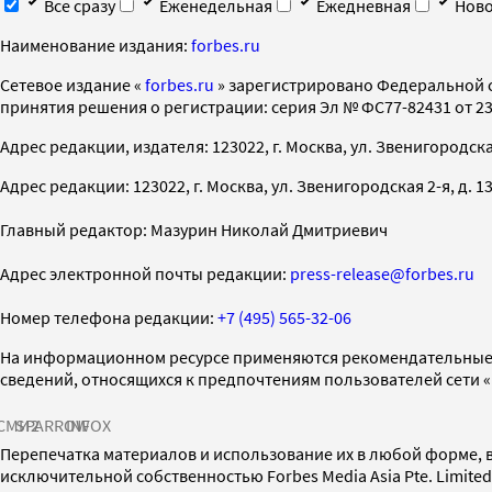
Все сразу
Еженедельная
Ежедневная
Ново
Наименование издания:
forbes.ru
Cетевое издание «
forbes.ru
» зарегистрировано Федеральной 
принятия решения о регистрации: серия Эл № ФС77-82431 от 23 
Адрес редакции, издателя: 123022, г. Москва, ул. Звенигородская 2-
Адрес редакции: 123022, г. Москва, ул. Звенигородская 2-я, д. 13, с
Главный редактор: Мазурин Николай Дмитриевич
Адрес электронной почты редакции:
press-release@forbes.ru
Номер телефона редакции:
+7 (495) 565-32-06
На информационном ресурсе применяются рекомендательные 
сведений, относящихся к предпочтениям пользователей сети 
СМИ2
SPARROW
INFOX
Перепечатка материалов и использование их в любой форме, в
исключительной собственностью Forbes Media Asia Pte. Limite