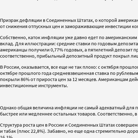
Призрак дефляции в Соединенных Штатах, о которой америка
от снижения отпускных цен и замораживающие инвестиции ко
Собственно, каток инфляции уже давно едет по американским 
вклад. Для иллюстрации: средние ставки по годовым депозитам 
американцы получили 0,77% годовых, а пятилетний депозит пр
соответственно, прибыльный депозитный продукт покрыл лишь
В России, оказывается, все еще не так плохо: с октября прошл
октябре прошлого года средневзвешенная ставка по рублевым
покрыли 86% от прироста цен за 12 месяцев. Американцам дейс
инвестиционные инструменты.
Однако общая величина инфляции не самый адекватный для пот
быстрее или медленнее остальных товаров. Соответственно, в
Структура роста цен в России и Соединенных Штатах совершен
и табак (плюс 22,8%). Забавно, но еще одна стремительно д
16,1%.