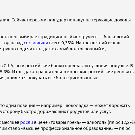
тупил. Сейчас первыми под удар попадут не теряющие доходы
 роста цен выбирает традиционный инструмент — банковский
, год назад
составляли
всего 0,35%. На трехлетний вклад
Нетрудно подсчитать: даже самый долгосрочный и,
м в США, но и российские банки предлагают условия получше. В
5,6%. Итог: даже сравнительно короткие российские депозиты
ия, придется покупать все более рискованные
я-то одна позиция — например, шоколадка — может дорожать
 в сторону быстро дорожающих продуктов или услуг.
2 месяцев
росли
в цене «товары греха» — алкоголь (плюс 12,2%)
рогим стало «высшее профессиональное образование» — плюс