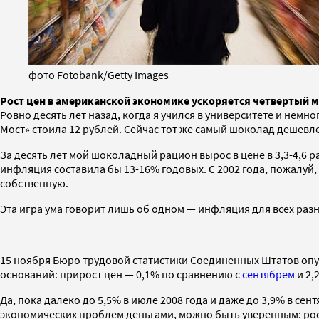
фото Fotobank/Getty Images
Рост цен в американской экономике ускоряется четвертый м
Ровно десять лет назад, когда я учился в университете и нем
Мост» стоила 12 рублей. Сейчас тот же самый шоколад дешевле 
За десять лет мой шоколадный рацион вырос в цене в 3,3-4,6 
инфляция составила бы 13-16% годовых. С 2002 года, пожалуй
собственную.
Эта игра ума говорит лишь об одном — инфляция для всех разна
15 ноября Бюро трудовой статистики Соединенных Штатов о
оснований: прирост цен — 0,1% по сравнению с
сентябрем
и 2,
Да, пока далеко до 5,5% в июле 2008 года и даже до 3,9% в с
экономических проблем деньгами, можно быть уверенным: ро