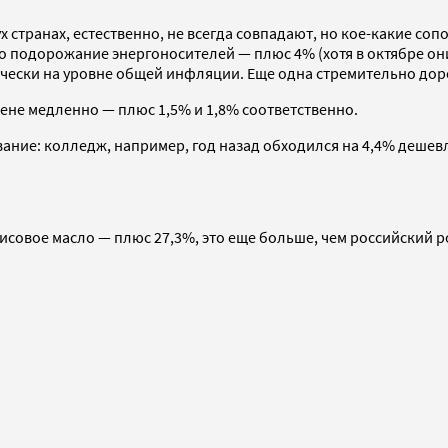
х странах, естественно, не всегда совпадают, но кое-какие со
ло подорожание энергоносителей — плюс 4% (хотя в октябре он
тически на уровне общей инфляции. Еще одна стремительно до
в цене медленно — плюс 1,5% и 1,8% соответственно.
ание: колледж, например, год назад обходился на 4,4% дешевле
исовое масло — плюс 27,3%, это еще больше, чем российский р