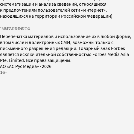
систематизации и анализа сведений, относящихся
к предпочтениям пользователей сети «Интернет»,
находящихся на территории Российской Федерации)
СМИ2
SPARROW
INFOX
Перепечатка материалов и использование их в любой форме,
в том числе и в электронных СМИ, возможны только с
письменного разрешения редакции. Товарный знак Forbes
является исключительной собственностью Forbes Media Asia
Pte. Limited. Все права защищены.
AO «АС Рус Медиа»
·
2026
16+