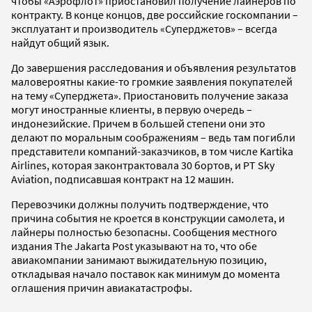
чтобы «Аэрофлот» приостановил получение лайнеров по
контракту. В конце концов, две российские госкомпании –
эксплуатант и производитель «Суперджетов» – всегда
найдут общий язык.
До завершения расследования и объявления результатов
маловероятны какие-то громкие заявления покупателей
на тему «Суперджета». Приостановить получение заказа
могут иностранные клиенты, в первую очередь –
индонезийские. Причем в большей степени они это
делают по моральным соображениям – ведь там погибли
представители компаний-заказчиков, в том числе Kartika
Airlines, которая законтрактовала 30 бортов, и PT Sky
Aviation, подписавшая контракт на 12 машин.
Перевозчики должны получить подтверждение, что
причина события не кроется в конструкции самолета, и
лайнеры полностью безопасны. Сообщения местного
издания The Jakarta Post указывают на то, что обе
авиакомпании занимают выжидательную позицию,
откладывая начало поставок как минимум до момента
оглашения причин авиакатастрофы.