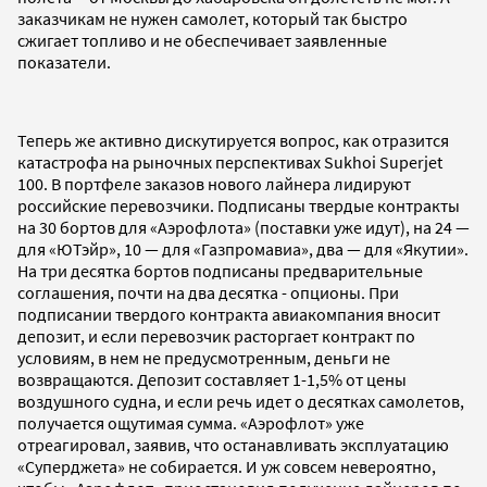
заказчикам не нужен самолет, который так быстро
сжигает топливо и не обеспечивает заявленные
показатели.
Теперь же активно дискутируется вопрос, как отразится
катастрофа на рыночных перспективах Sukhoi Superjet
100. В портфеле заказов нового лайнера лидируют
российские перевозчики. Подписаны твердые контракты
на 30 бортов для «Аэрофлота» (поставки уже идут), на 24 —
для «ЮТэйр», 10 — для «Газпромавиа», два — для «Якутии».
На три десятка бортов подписаны предварительные
соглашения, почти на два десятка - опционы. При
подписании твердого контракта авиакомпания вносит
депозит, и если перевозчик расторгает контракт по
условиям, в нем не предусмотренным, деньги не
возвращаются. Депозит составляет 1-1,5% от цены
воздушного судна, и если речь идет о десятках самолетов,
получается ощутимая сумма. «Аэрофлот» уже
отреагировал, заявив, что останавливать эксплуатацию
«Суперджета» не собирается. И уж совсем невероятно,