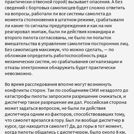
практически отвесной горой) вызывает опасения. А без
сведений с бортовых самописцев будет сложно ответить
на вопросы, работали ли все системы самолета до
момента столкновения в штатном режиме, срабатывали
ли какие-то сигналы предупреждения и как на них
реагировал экипаж, были ли действия командира и
второго пилота согласованы, не было ли попыток
вмешательства в управление самолетом посторонних лиц.
Без самописцев максимум, что можно сделать, — по
обломкам определить работоспособность ряда
механических систем, но срабатывания сигнализации и
отказы электроники обнаружить будет практически
невозможно.
Во время расследования вполне могут возникнуть
конфликты сторон. Так по сообщениям СМИ незадолго до
катастрофы пилоты запросили разрешение снижаться, и
диспетчер такое разрешение им дал. Российская сторона
может задаться вопросом, не были ли действия
диспетчера одним из факторов, способствовавших тому,
что самолет врезался в гору. Был ли вообще диспетчер в
курсе, где находится самолет? Да, до горы в тот момент,
когда пилоты общались с диспетчером, было около 8 км,