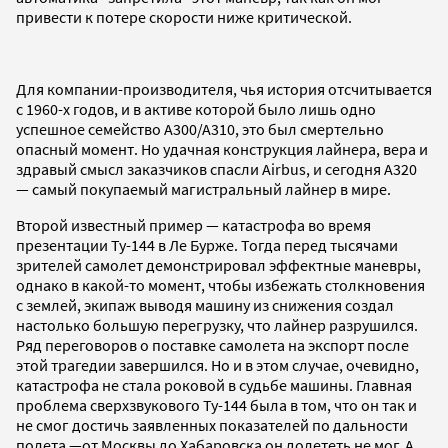
привести к потере скорости ниже критической.
Для компании-производителя, чья история отсчитывается
с 1960-х годов, и в активе которой было лишь одно
успешное семейство A300/A310, это был смертельно
опасный момент. Но удачная конструкция лайнера, вера и
здравый смысл заказчиков спасли Airbus, и сегодня A320
— самый покупаемый магистральный лайнер в мире.
Второй известный пример — катастрофа во время
презентации Ту-144 в Ле Бурже. Тогда перед тысячами
зрителей самолет демонстрировал эффектные маневры,
однако в какой-то момент, чтобы избежать столкновения
с землей, экипаж выводя машину из снижения создал
настолько большую перегрузку, что лайнер разрушился.
Ряд переговоров о поставке самолета на экспорт после
этой трагедии завершился. Но и в этом случае, очевидно,
катастрофа не стала роковой в судьбе машины. Главная
проблема сверхзвукового Ту-144 была в том, что он так и
не смог достичь заявленных показателей по дальности
полета —от Москвы до Хабаровска он долететь не мог. А