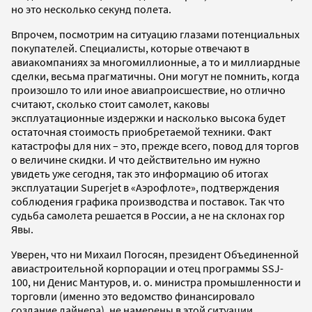
но это несколько секунд полета.
Впрочем, посмотрим на ситуацию глазами потенциальных
покупателей. Специалисты, которые отвечают в
авиакомпаниях за многомиллионные, а то и миллиардные
сделки, весьма прагматичны. Они могут не помнить, когда
произошло то или иное авиапроисшествие, но отлично
считают, сколько стоит самолет, каковы
эксплуатационные издержки и насколько высока будет
остаточная стоимость приобретаемой техники. Факт
катастрофы для них – это, прежде всего, повод для торгов
о величине скидки. И что действительно им нужно
увидеть уже сегодня, так это информацию об итогах
эксплуатации Superjet в «Аэрофлоте», подтверждения
соблюдения графика производства и поставок. Так что
судьба самолета решается в России, а не на склонах гор
Явы.
Уверен, что ни Михаил Погосян, президент Объединенной
авиастроительной корпорации и отец программы SSJ-
100, ни Денис Мантуров, и. о. министра промышленности и
торговли (именно это ведомство финансировало
создание лайнера), не намерены в этой ситуации