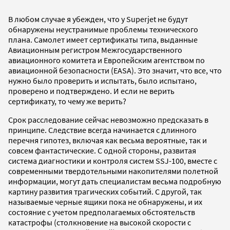
В любом случае я убежден, что у Superjet не будут
обнаружены неустранимые проблемы технического
плана. Самолет имеет сертификаты типа, выданные
Авиационным регистром Межгосударственного
авиационного комитета и Европейским агентством по
авиационной безопасности (EASA). Это значит, что все, что
нужно было проверить и испытать, было испытано,
проверено и подтверждено. И если не верить
сертификату, то чему же верить?
Срок расследование сейчас невозможно предсказать в
принципе. Следствие всегда начинается с длинного
перечня гипотез, включая как весьма вероятные, так и
совсем фантастические. С одной стороны, развитая
система диагностики и контроля систем SSJ-100, вместе с
современными твердотельными накопителями полетной
информации, могут дать специалистам весьма подробную
картину развития трагических событий. С другой, так
называемые черные ящики пока не обнаружены, и их
состояние с учетом предполагаемых обстоятельств
катастрофы (столкновение на высокой скорости с