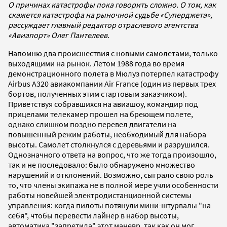
О причинах катастрофы пока говорить сложно. О том, как
скажется катастрофа на рыночной судьбе «Суперджета»,
рассуждает главный редактор отраслевого агентства
«Авиапорт» Олег Пантелеев.
Напомню два происшествия с новыми самолетами, только
выходящими на рынок. Летом 1988 года во время
демонстрационного полета в Мюлуз потерпел катастрофу
Airbus A320 авиакомпании Air France (один из первых трех
бортов, полученных этим стартовым заказчиком).
Приветствуя собравшихся на авиашоу, командир под
прицелами телекамер прошел на бреющем полете,
однако слишком поздно перевел двигатели на
повышенный режим работы, необходимый для набора
высоты. Самолет столкнулся с деревьями и разрушился.
Однозначного ответа на вопрос, что же тогда произошло,
так и не последовало: было обнаружено множество
нарушений и отклонений. Возможно, сыграло свою роль
то, что члены экипажа не в полной мере учли особенности
работы новейшей электродистанционной системы
управления: когда пилоты потянули мини-штурвалы "на
себя", чтобы перевести лайнер в набор высоты,
автоматика "запретила" этот маневр, так как он мог