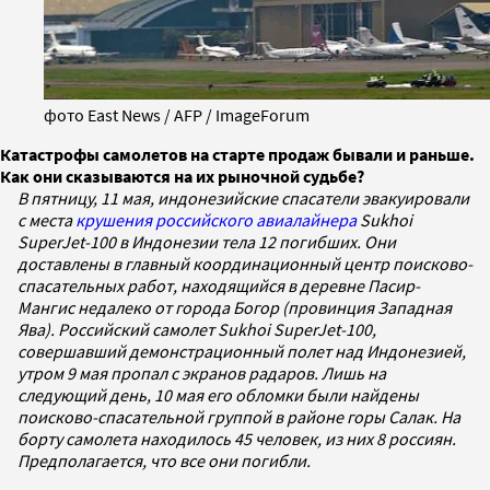
фото East News / AFP / ImageForum
Катастрофы самолетов на старте продаж бывали и раньше.
Как они сказываются на их рыночной судьбе?
В пятницу, 11 мая, индонезийские спасатели эвакуировали
с места
крушения российского авиалайнера
Sukhoi
SuperJet-100 в Индонезии тела 12 погибших. Они
доставлены в главный координационный центр поисково-
спасательных работ, находящийся в деревне Пасир-
Мангис недалеко от города Богор (провинция Западная
Ява). Российский самолет Sukhoi SuperJet-100,
совершавший демонстрационный полет над Индонезией,
утром 9 мая пропал с экранов радаров. Лишь на
следующий день, 10 мая его обломки были найдены
поисково-спасательной группой в районе горы Салак. На
борту самолета находилось 45 человек, из них 8 россиян.
Предполагается, что все они погибли.