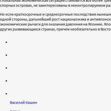
глобальная экономическая ситуация становится все более тр
спорных островах, не заинтересованы в неконтролируемом ра
Но если краткосрочные и среднесрочные последствия нынешне
одной стороны, дальнейший рост национализма и антияпонских
экономические рычаги для оказания давления на Японию. Япо
других развивающихся странах, причем необязательно в Восто
Василий Кашин