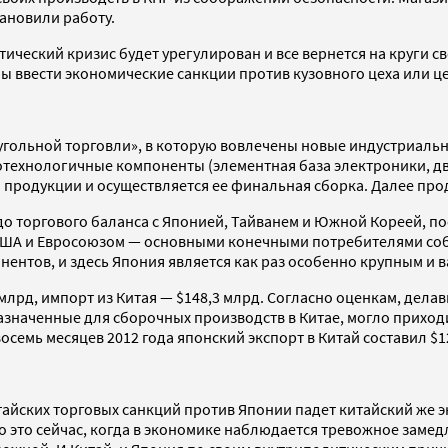
ановили работу.
тический кризис будет урегулирован и все вернется на круги 
ы ввести экономические санкции против кузовного цеха или це
гольной торговли», в которую вовлечены новые индустриальн
отехнологичные компоненты (элементная база электроники, двиг
родукции и осуществляется ее финальная сборка. Далее прод
ьдо торгового баланса с Японией, Тайванем и Южной Кореей,
США и Евросоюзом — основными конечными потребителями соб
нентов, и здесь Япония является как раз особенно крупным и
 млрд, импорт из Китая — $148,3 млрд. Согласно оценкам, делав
значенные для сборочных производств в Китае, могло приходи
семь месяцев 2012 года японский экспорт в Китай составил $12
йских торговых санкций против Японии падет китайский же эк
 это сейчас, когда в экономике наблюдается тревожное замед