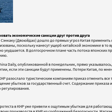
овать экономические санкции друг против друга
в Сэнкаку (Дяоюйдао) дошло до прямых угроз Китая применить
изованы, поскольку нанесут ущерб китайской экономике в то в
о ухудшается. В долгосрочном плане часть потока японских п
нию.
ina Daily, опубликованной в понедельник, прямо указывалось
витии, если эти санкции будут применены. Потери Китая, по мн
 КНР разослало туристическим компаниям приказ отменить все
ение убытков за государственный счет. Содержание приказа и т
о регулирования.
отеста в КНР уже привели к ощутимым убыткам для работающих 
своих производств в КНР из соображений безопасности. Магаз