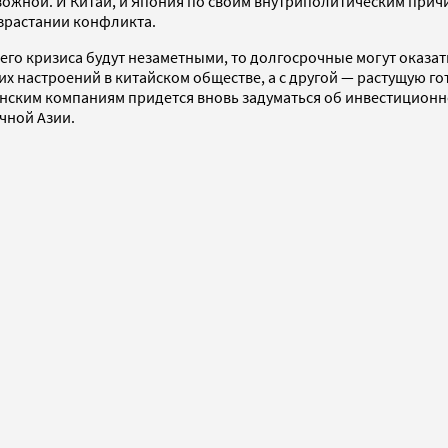
евожной. И Китай, и Япония по своим внутриполитическим при
зрастании конфликта.
го кризиса будут незаметными, то долгосрочные могут оказа
 настроений в китайском обществе, а с другой — растущую го
нским компаниям придется вновь задуматься об инвестиционн
чной Азии.