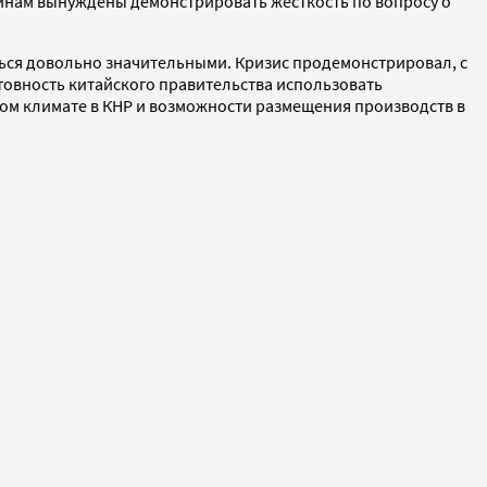
чинам вынуждены демонстрировать жесткость по вопросу о
ться довольно значительными. Кризис продемонстрировал, с
товность китайского правительства использовать
ом климате в КНР и возможности размещения производств в