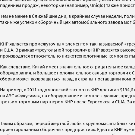
падением продаж, некоторые (например, Uniqlo) также приост
Тем не менее в ближайшие дни, в крайнем случае недели, поли
таким же успехом сборочный цех автомобильного завода мог б
КНР является промежуточным элементом так называемой «треу
и США. В рамках «треугольной торговли» в КНР ввозятся высок
производятся относительно низкотехнологичные компоненты п
Как следствие, Китай имеет значительное отрицательное сал
оборудования, и большое положительное сальдо торговли с 
сборки может возвращаться назад в страны-поставщики компо
Например, в 2011 году японский экспорт в КНР достигал $194,6
на АЭС «Фукусима», на оборудование и комплектующие, предна
третьим торговым партнером КНР после Евросоюза и США. За во
Таким образом, первой жертвой любых крупномасштабных кита
ориентированных сборочных предприятиях. Едва ли КНР нужно