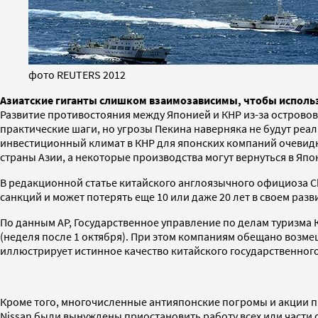
фото REUTERS 2012
Азиатские гиганты слишком взаимозависимы, чтобы использ
Развитие противостояния между Японией и КНР из-за острово
практические шаги, но угрозы Пекина наверняка не будут реал
инвестиционный климат в КНР для японских компаний очевидн
страны Азии, а некоторые производства могут вернуться в Япо
В редакционной статье китайского англоязычного официоза Ch
санкций и может потерять еще 10 или даже 20 лет в своем раз
По данным AP, Государственное управление по делам туризма
(неделя после 1 октября). При этом компаниям обещано возмещ
иллюстрирует истинное качество китайского государственног
Кроме того, многочисленные антияпонские погромы и акции пр
Nissan были вынуждены приостановить работу всех или части 