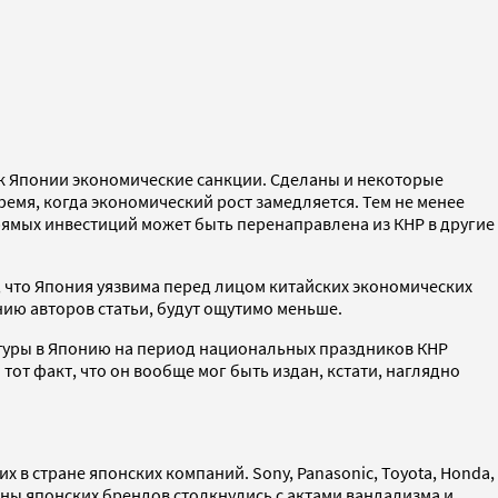
 к Японии экономические санкции. Сделаны и некоторые
ремя, когда экономический рост замедляется. Тем не менее
рямых инвестиций может быть перенаправлена из КНР в другие
, что Япония уязвима перед лицом китайских экономических
ению авторов статьи, будут ощутимо меньше.
 туры в Японию на период национальных праздников КНР
от факт, что он вообще мог быть издан, кстати, наглядно
в стране японских компаний. Sony, Panasonic, Toyota, Honda,
ины японских брендов столкнулись с актами вандализма и