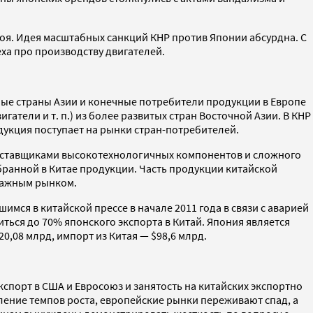
своя. Идея масштабных санкций КНР против Японии абсурдна. С
ха про производству двигателей.
ые страны Азии и конечные потребители продукции в Европе
атели и т. п.) из более развитых стран Восточной Азии. В КНР
укция поступает на рынки стран-потребителей.
 поставщиками высокотехнологичных компонентов и сложного
ранной в Китае продукции. Часть продукции китайской
 важным рынком.
шимся в китайской прессе в начале 2011 года в связи с аварией
ться до 70% японского экспорта в Китай. Япония является
0,08 млрд, импорт из Китая — $98,6 млрд.
спорт в США и Евросоюз и занятость на китайских экспортно
ление темпов роста, европейские рынки переживают спад, а