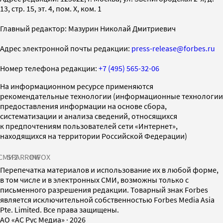
13, стр. 15, эт. 4, пом. X, ком. 1
Главный редактор: Мазурин Николай Дмитриевич
Адрес электронной почты редакции:
press-release@forbes.ru
Номер телефона редакции:
+7 (495) 565-32-06
На информационном ресурсе применяются
рекомендательные технологии (информационные технологии
предоставления информации на основе сбора,
систематизации и анализа сведений, относящихся
к предпочтениям пользователей сети «Интернет»,
находящихся на территории Российской Федерации)
СМИ2
SPARROW
INFOX
Перепечатка материалов и использование их в любой форме,
в том числе и в электронных СМИ, возможны только с
письменного разрешения редакции. Товарный знак Forbes
является исключительной собственностью Forbes Media Asia
Pte. Limited. Все права защищены.
AO «АС Рус Медиа»
·
2026