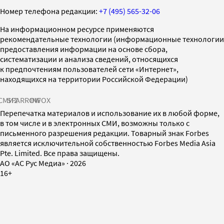
Номер телефона редакции:
+7 (495) 565-32-06
На информационном ресурсе применяются
рекомендательные технологии (информационные технологии
предоставления информации на основе сбора,
систематизации и анализа сведений, относящихся
к предпочтениям пользователей сети «Интернет»,
находящихся на территории Российской Федерации)
СМИ2
SPARROW
INFOX
Перепечатка материалов и использование их в любой форме,
в том числе и в электронных СМИ, возможны только с
письменного разрешения редакции. Товарный знак Forbes
является исключительной собственностью Forbes Media Asia
Pte. Limited. Все права защищены.
AO «АС Рус Медиа»
·
2026
16+