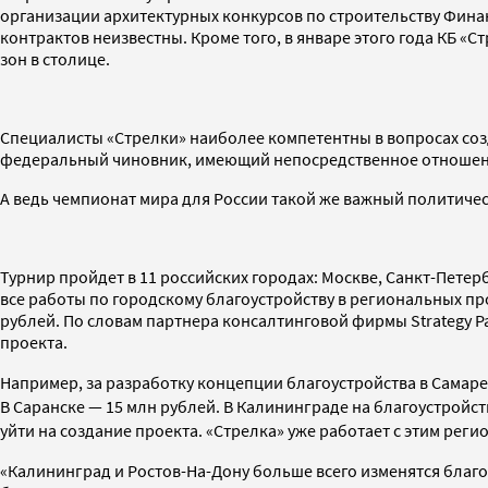
организации архитектурных конкурсов по строительству Финан
контрактов неизвестны. Кроме того, в январе этого года КБ «
зон в столице.
Специалисты «Стрелки» наиболее компетентны в вопросах созд
федеральный чиновник, имеющий непосредственное отношени
А ведь чемпионат мира для России такой же важный политичес
Турнир пройдет в 11 российских городах: Москве, Санкт-Петер
все работы по городскому благоустройству в региональных п
рублей. По словам партнера консалтинговой фирмы Strategy P
проекта.
Например, за разработку концепции благоустройства в Самаре 
В Саранске
—
15 млн рублей. В Калининграде на благоустройств
уйти на создание проекта. «Стрелка» уже работает с этим ре
«Калининград и Ростов-На-Дону больше всего изменятся благо