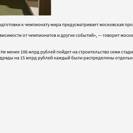
одготовки к чемпионату мира предусматривает московская прог
зависимости от чемпионатов и других событий», — говорит мос
Не менее 106 млрд рублей пойдет на строительство семи стад
одряды на 15 млрд рублей каждый были распределены отдельн