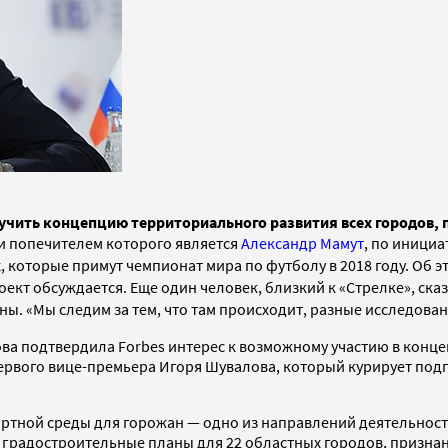
учить концепцию территориального развития всех городов, 
 и попечителем которого является
Александр Мамут
, по инициа
, которые примут чемпионат мира по футболу в 2018 году. Об 
кт обсуждается. Еще один человек, близкий к «Стрелке», сказа
ны. «Мы следим за тем, что там происходит, разные исследова
ва подтвердила Forbes интерес к возможному участию в конце
 первого вице-премьера Игоря Шувалова, который курирует под
тной среды для горожан — одно из направлений деятельности
т градостроительные планы для 22 областных городов, призна