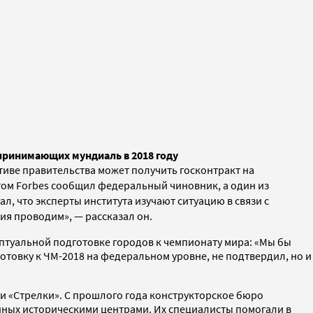
принимающих мундиаль в 2018 году
тиве правительства может получить госконтракт на
этом Forbes сообщил федеральный чиновник, а один из
л, что эксперты института изучают ситуацию в связи с
ния проводим»,
—
рассказал он.
птуальной подготовке городов к чемпионату мира: «Мы бы
готовку к ЧМ-2018 на федеральном уровне, не подтвердил, но и
 «Стрелки». С прошлого года конструкторское бюро
нных историческими центрами. Их специалисты помогали в