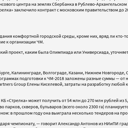
сового центра на землях Сбербанка в Рублево-Архангельском 
Стрелка» заключило контракт с московским правительством до 
ания комфортной городской среды, кроме них, вряд ли кто-то 
е к организации ЧМ.
кий проект, каким была Олимпиада или Универсиада, уточняет
бурге, Калининграде, Волгограде, Казани, Нижнем Новгороде, С
рограммах подготовки к ЧМ-2018 заложены разные суммы — от
artners Group Елены Киселевой, затраты на разработку любой 
КБ «Стрелка» может получить от 54 млн до 270 млн рублей из 
о парков, скверов, бульваров (всего около 2300 га) планируетс
гионом: в прошлом году она выиграла несколько тендеров на п
даря чемпионату, — говорит Александр Антонов из НИиПИ град