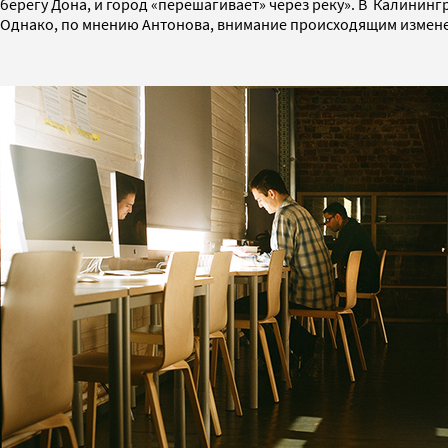
берегу Дона, и город «перешагивает» через реку». В Калинин
Однако, по мнению Антонова, внимание происходящим измене