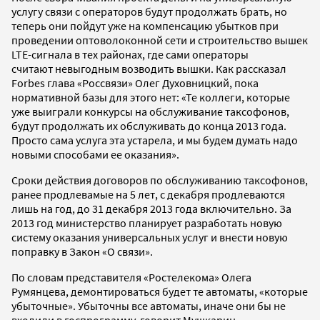
услугу связи с операторов будут продолжать брать, но
теперь они пойдут уже на компенсацию убытков при
проведении оптоволоконной сети и строительство вышек
LTE-сигнала в тех районах, где сами операторы
считают невыгодным возводить вышки. Как рассказал
Forbes глава «Россвязи» Олег Духовницкий, пока
нормативной базы для этого нет: «Те коллеги, которые
уже выиграли конкурсы на обслуживание таксофонов,
будут продолжать их обслуживать до конца 2013 года.
Просто сама услуга эта устарела, и мы будем думать надо
новыми способами ее оказания».
Сроки действия договоров по обслуживанию таксофонов,
ранее продлевамые на 5 лет, с декабря продлеваются
лишь на год, до 31 декабря 2013 года включительно. За
2013 год министерство планирует разработать новую
систему оказания универсальных услуг и внести новую
поправку в Закон «О связи».
По словам представителя «Ростелекома» Олега
Румянцева, демонтироваться будет те автоматы, «которые
убыточные». Убыточны все автоматы, иначе они бы не
входили в госпрограмму, говорит Мушкарин.