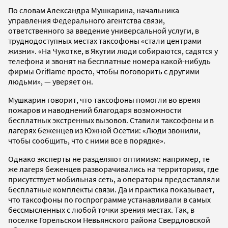
По словам Александра Мушкарина, начальника
управления Федерального агентства связи,
ответственного за введение универсальной услуги, в
труднодоступных местах таксофоны «стали центрами
жизни». «На Чукотке, в Якутии люди собираются, садятся у
телефона и звонят на бесплатные номера какой-нибудь
фирмы Oriflame просто, чтобы поговорить с другими
людьми», — уверяет он.
Мушкарин говорит, что таксофоны помогли во время
пожаров и наводнений благодаря возможности
бесплатных экстренных вызовов. Ставили таксофоны и в
лагерях беженцев из Южной Осетии: «Люди звонили,
чтобы сообщить, что с ними все в порядке».
Однако эксперты не разделяют оптимизм: например, те
же лагеря беженцев разворачивались на территориях, где
присутствует мобильная сеть, а операторы предоставляли
бесплатные комплекты связи. Да и практика показывает,
что таксофоны по госпрограмме устанавливали в самых
бессмысленных с любой точки зрения местах. Так, в
поселке Горельском Невьянского района Свердловской