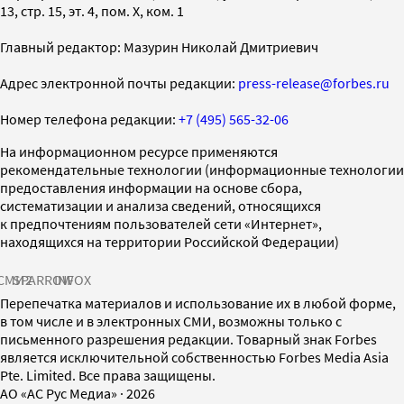
13, стр. 15, эт. 4, пом. X, ком. 1
Главный редактор: Мазурин Николай Дмитриевич
Адрес электронной почты редакции:
press-release@forbes.ru
Номер телефона редакции:
+7 (495) 565-32-06
На информационном ресурсе применяются
рекомендательные технологии (информационные технологии
предоставления информации на основе сбора,
систематизации и анализа сведений, относящихся
к предпочтениям пользователей сети «Интернет»,
находящихся на территории Российской Федерации)
СМИ2
SPARROW
INFOX
Перепечатка материалов и использование их в любой форме,
в том числе и в электронных СМИ, возможны только с
письменного разрешения редакции. Товарный знак Forbes
является исключительной собственностью Forbes Media Asia
Pte. Limited. Все права защищены.
AO «АС Рус Медиа»
·
2026