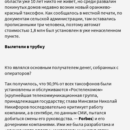
области уже 10 лет никто не живет, но среди развалин
покинутых домов недавно возник новый оранжево-
красный таксофон. Как сообщалось в местной печати, по
документам сельской администрации, там оставались
прописанными три человека, поэтому автомат
стоимостью 1,8 млн был установлен в уже ненаселенном
пункте.
Вылетели в трубку
Кто являлся основным получателем денег, собранных с
операторов?
Так получилось, что 90,9% от всех таксофонов были
установлены и обслуживаются «Ростелекомом»
(крупнейшая телекоммуникационная группа,
принадлежащая государству; глава Минсвязи Николай
Никифоров последовательно критикует работу
компании, а в сентябре, по данным СМИ, пытался
добиться смены его руководства. —
Forbes
) и его
дочерними компаниями. Ими же была разработана и
«единая карта оплаты» универсальных услуг связи