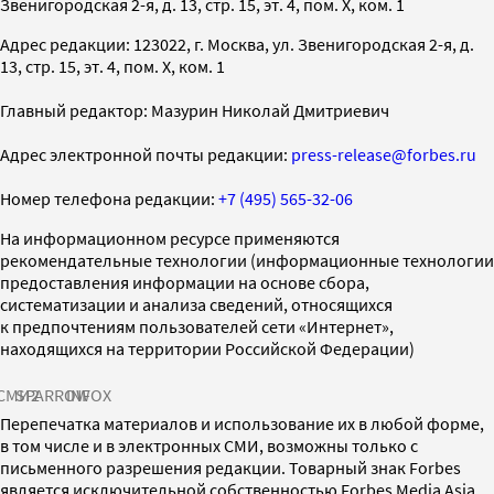
Звенигородская 2-я, д. 13, стр. 15, эт. 4, пом. X, ком. 1
Адрес редакции: 123022, г. Москва, ул. Звенигородская 2-я, д.
13, стр. 15, эт. 4, пом. X, ком. 1
Главный редактор: Мазурин Николай Дмитриевич
Адрес электронной почты редакции:
press-release@forbes.ru
Номер телефона редакции:
+7 (495) 565-32-06
На информационном ресурсе применяются
рекомендательные технологии (информационные технологии
предоставления информации на основе сбора,
систематизации и анализа сведений, относящихся
к предпочтениям пользователей сети «Интернет»,
находящихся на территории Российской Федерации)
СМИ2
SPARROW
INFOX
Перепечатка материалов и использование их в любой форме,
в том числе и в электронных СМИ, возможны только с
письменного разрешения редакции. Товарный знак Forbes
является исключительной собственностью Forbes Media Asia