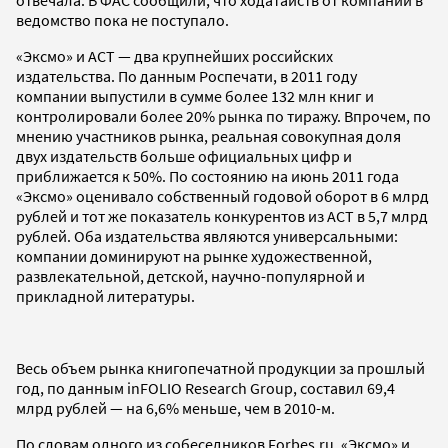
ведомство пока не поступало.
«Эксмо» и АСТ — два крупнейших российских
издательства. По данным Роспечати, в 2011 году
компании выпустили в сумме более 132 млн книг и
контролировали более 20% рынка по тиражу. Впрочем, по
мнению участников рынка, реальная совокупная доля
двух издательств больше официальных цифр и
приближается к 50%. По состоянию на июнь 2011 года
«Эксмо» оценивало собственный годовой оборот в 6 млрд
рублей и тот же показатель конкурентов из АСТ в 5,7 млрд
рублей. Оба издательства являются универсальными:
компании доминируют на рынке художественной,
развлекательной, детской, научно-популярной и
прикладной литературы.
Весь объем рынка книгопечатной продукции за прошлый
год, по данным inFOLIO Research Group, составил 69,4
млрд рублей — на 6,6% меньше, чем в 2010-м.
По словам одного из собеседников Forbes.ru, «Эксмо» и