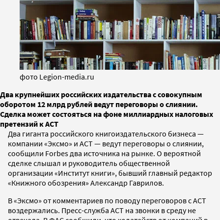
фото Legion-media.ru
Два крупнейших российских издательства с совокупным
оборотом 12 млрд рублей ведут переговоры о слиянии.
Сделка может состояться на фоне миллиардных налоговых
претензий к АСТ
Два гиганта российского книгоиздательского бизнеса —
компании «Эксмо» и АСТ — ведут переговоры о слиянии,
сообщили Forbes два источника на рынке. О вероятной
сделке слышал и руководитель общественной
организации «Институт книги», бывший главный редактор
«Книжного обозрения» Александр Гаврилов.
В «Эксмо» от комментариев по поводу переговоров с АСТ
воздержались. Пресс-служба АСТ на звонки в среду не
отвечала. В ФАС сообщили, что ходатайств от компаний в