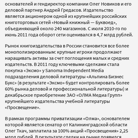
основателей и гендиректор компании Олег Новиков и его
деловой партнер Андрей Гредасов. Издательство
является акционером одной из крупнейших российских
книготорговых сетей «Новый книжный — Буквоед»,
объединяющей около 240 магазинов. С июля 2010-го по
июнь 2011 года оборот сети оценивался в 4,7 млрд рублей.
Рынок книгоиздательства в России становится все более
монополизированным: крупные игроки продолжают
наращивать активы за счет поглощения малых и средних
издательств. В 2011 году ключевыми сделками стала
покупка «Эксмо» у Sanoma Independent Media
подразделения деловой литературы «Альпина Бизнес
Букс» (в результате «Эксмо» будет контролировать более
60% рынка деловой и профессиональной литературы) и
декабрьское приобретение ЗАО «ОЛМА Медиа Групп»
крупнейшего издательства учебной литературы
«Просвещение».
В рамках программы приватизации «Олма», основателем
которой является сенатор от Калининградской области
Олег Ткач, заплатила за 100% акций «Просвещения» 2,25
млрд рублей. В результате сделки на рынке появился